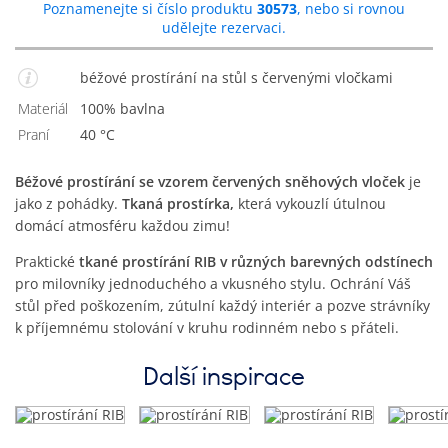
Poznamenejte si číslo produktu
30573
, nebo si rovnou
udělejte rezervaci.
béžové prostírání na stůl s červenými vločkami
Materiál
100% bavlna
Praní
40 °C
Béžové prostírání se vzorem červených sněhových vloček
je
jako z pohádky.
Tkaná prostírka,
která vykouzlí útulnou
domácí atmosféru každou zimu!
Praktické
tkané prostírání RIB v různých barevných odstínech
pro milovníky jednoduchého a vkusného stylu. Ochrání Váš
stůl před poškozením, zútulní každý interiér a pozve strávníky
k příjemnému stolování v kruhu rodinném nebo s přáteli.
Další inspirace