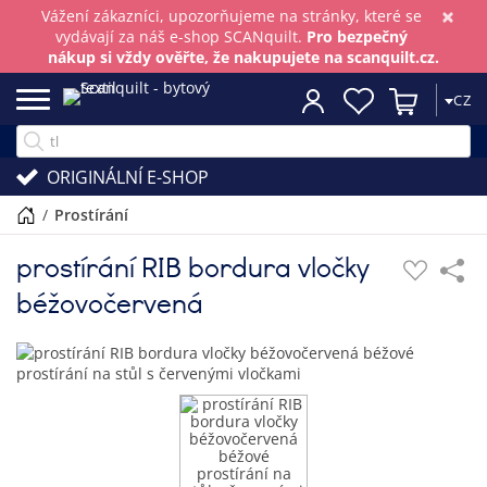
×
Vážení zákazníci, upozorňujeme na stránky, které se
vydávají za náš e-shop SCANquilt.
Pro bezpečný
nákup si vždy ověřte, že nakupujete na scanquilt.cz.
CZ
ORIGINÁLNÍ E-SHOP
/
prostírání
prostírání RIB bordura vločky
béžovočervená