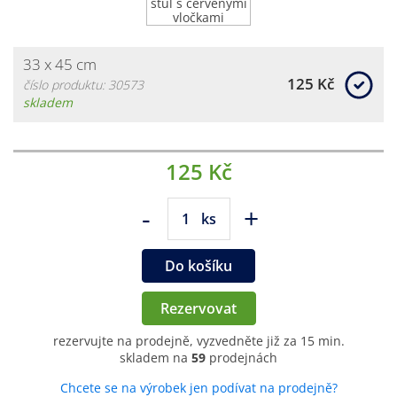
33 x 45 cm
125 Kč
číslo produktu: 30573
skladem
125 Kč
-
+
ks
Do košíku
Rezervovat
rezervujte na prodejně, vyzvedněte již za 15 min.
skladem na
59
prodejnách
Chcete se na výrobek jen podívat na prodejně?