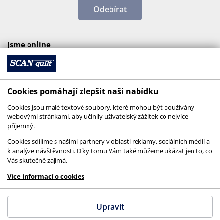
Odebírat
Jsme online
Cookies pomáhají zlepšit naši nabídku
Cookies jsou malé textové soubory, které mohou být používány
webovými stránkami, aby učinily uživatelský zážitek co nejvíce
příjemný.
Cookies sdílíme s našimi partnery v oblasti reklamy, sociálních médií a
k analýze návštěvnosti. Díky tomu Vám také můžeme ukázat jen to, co
Vás skutečně zajímá.
© 2026 SCANquilt - všechna práva vyhrazena
Více informací o cookies
This site is protected by reCAPTCHA and the
Google
Privacy Policy
and
Terms of Service
apply.
Upravit