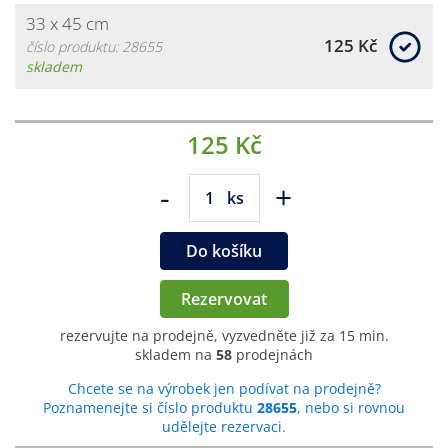
33 x 45 cm
125 Kč
číslo produktu: 28655
skladem
125 Kč
-
+
ks
Do košíku
Rezervovat
rezervujte na prodejně, vyzvedněte již za 15 min.
skladem na
58
prodejnách
Chcete se na výrobek jen podívat na prodejně?
Poznamenejte si číslo produktu
28655
, nebo si rovnou
udělejte rezervaci.