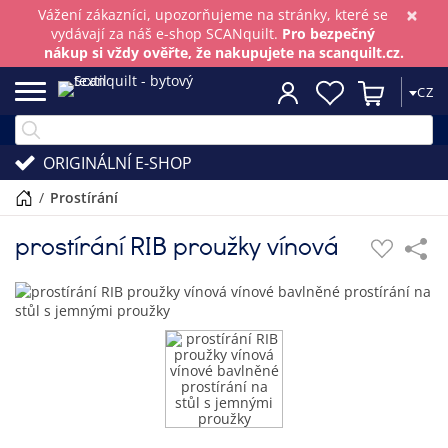
×
Vážení zákazníci, upozorňujeme na stránky, které se
vydávají za náš e-shop SCANquilt.
Pro bezpečný
nákup si vždy ověřte, že nakupujete na scanquilt.cz.
CZ
ORIGINÁLNÍ E-SHOP
/
prostírání
prostírání RIB proužky vínová