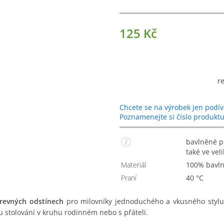
125 Kč
r
Chcete se na výrobek jen podív
Poznamenejte si číslo produkt
bavlněné prostírání na stůl s béžovými a bílými pruhy,
také ve vel
Materiál
100% bavl
Praní
40 °C
arevných odstínech
pro milovníky jednoduchého a vkusného stylu.
u stolování v kruhu rodinném nebo s přáteli.