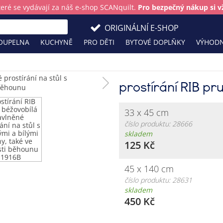
teré se vydávají za náš e-shop SCANquilt.
Pro bezpečný nákup si vž
ORIGINÁLNÍ E-SHOP
OUPELNA
KUCHYNĚ
PRO DĚTI
BYTOVÉ DOPLŇKY
VÝHODN
prostírání RIB pr
33 x 45 cm
číslo produktu: 28666
skladem
125 Kč
45 x 140 cm
číslo produktu: 28631
skladem
450 Kč