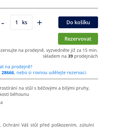
-
+
ks
Do košíku
Rezervovat
ezervujte na prodejně, vyzvedněte již za 15 min.
skladem na
39
prodejnách
at na prodejně?
u
28666
, nebo si rovnou udělejte rezervaci.
ikosti běhounu
na
 Ochrání Váš stůl před poškozením, zútulní