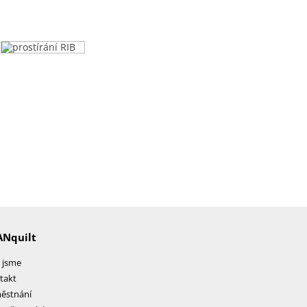
ANquilt
 jsme
takt
ěstnání