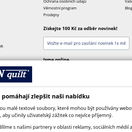
Ochrana osobních údajů
Vaš
Věrnostní program
Blo
Prodejny
Získejte 100 Kč za odběr novinek!
ek
Jsme online
 pomáhají zlepšit naši nabídku
sou malé textové soubory, které mohou být používány web
 aby učinily uživatelský zážitek co nejvíce příjemný.
ílíme s našimi partnery v oblasti reklamy, sociálních médií 