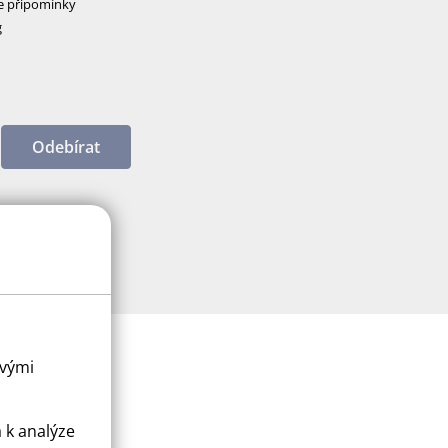
e připomínky
g
Odebírat
ovými
a k analýze