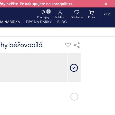
×
dy ověřte, že nakupujete na scanquilt.cz.
66
CZ
Prodejny
Přihlásit
Oblíbené
Košík
Á NABÍDKA
TIPY NA DÁRKY
BLOG
uhy béžovobílá