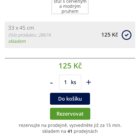
33 x 45 cm
125 Kč
číslo produktu: 28674
skladem
125 Kč
-
+
ks
Do košíku
Rezervovat
rezervujte na prodejně, vyzvedněte již za 15 min.
skladem na
41
prodejnách