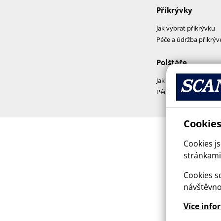
Přikrývky
Jak vybrat přikrývku
Péče a údržba přikrýv
Polštáře
Jak vybrat polštář
Péče a praní polštářů
Cookies
Cookies j
stránkami,
Cookies sd
návštěvno
Více info
This sit