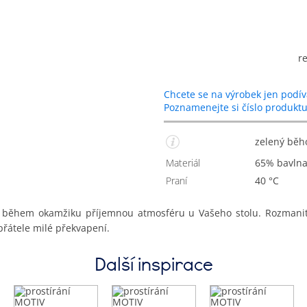
r
Chcete se na výrobek jen podív
Poznamenejte si číslo produkt
zelený běh
Materiál
65% bavln
Praní
40 °C
lí během okamžiku příjemnou atmosféru u Vašeho stolu. Rozmani
přátele milé překvapení.
Další inspirace