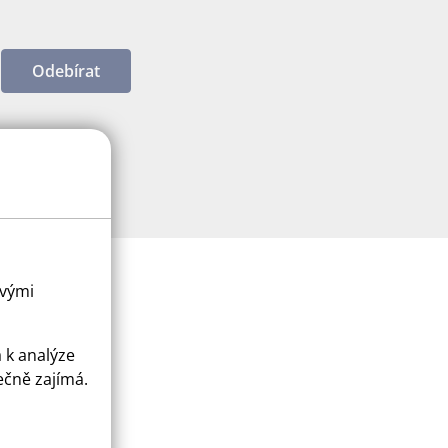
Odebírat
ovými
a k analýze
ečně zajímá.
ice
apply.