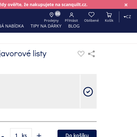
×
dy ověřte, že nakupujete na scanquilt.cz.
66
CZ
Prodejny
Přihlásit
Oblíbené
Košík
Á NABÍDKA
TIPY NA DÁRKY
BLOG
javorové listy
-
+
ks
Do košíku