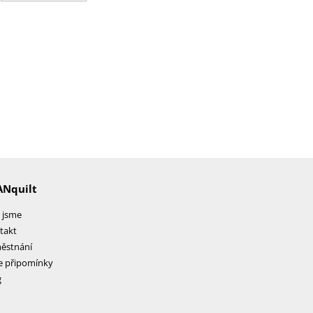
ANquilt
 jsme
takt
ěstnání
e připomínky
g