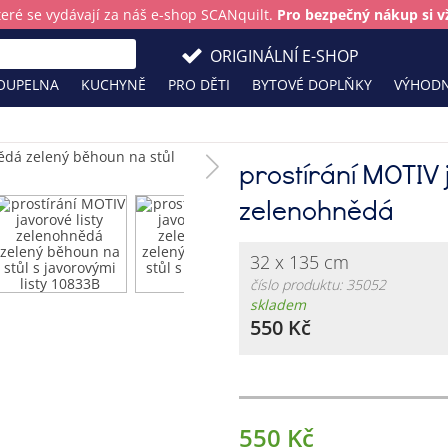
teré se vydávají za náš e-shop SCANquilt.
Pro bezpečný nákup si vž
ORIGINÁLNÍ E-SHOP
OUPELNA
KUCHYNĚ
PRO DĚTI
BYTOVÉ DOPLŇKY
VÝHODN
prostírání MOTIV 
zelenohnědá
32 x 135 cm
číslo produktu: 35052
skladem
550 Kč
550 Kč