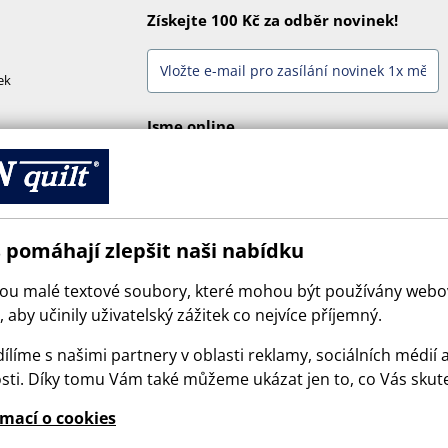
Získejte 100 Kč za odběr novinek!
ek
Jsme online
 pomáhají zlepšit naši nabídku
sou malé textové soubory, které mohou být používány web
 aby učinily uživatelský zážitek co nejvíce příjemný.
ílíme s našimi partnery v oblasti reklamy, sociálních médií 
sti. Díky tomu Vám také můžeme ukázat jen to, co Vás skut
© 2026 SCANquilt - všechna práva vyhrazena
rmací o cookies
e is protected by reCAPTCHA and the Google
Privacy Policy
and
Terms of Serv