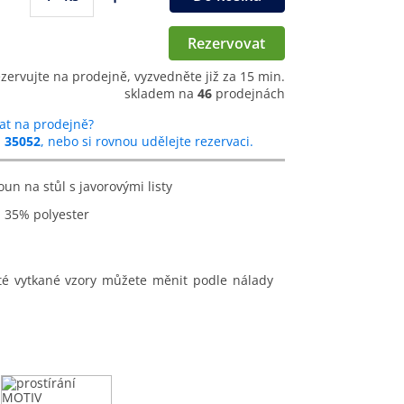
Rezervovat
ezervujte na prodejně, vyzvedněte již za 15 min.
skladem na
46
prodejnách
at na prodejně?
u
35052
, nebo si rovnou udělejte rezervaci.
oun na stůl s javorovými listy
a 35% polyester
té vytkané vzory můžete měnit podle nálady