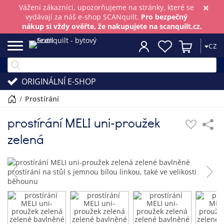
×
Vážení zákazníci, upozorňujeme na stránky, které se
vydávají za náš e-shop SCANquilt.
Pro bezpečný
nákup si vždy ověřte, že nakupujete na scanquilt.cz.
CZ
ORIGINÁLNÍ E-SHOP
/
prostírání
prostírání MELI uni-proužek
zelená