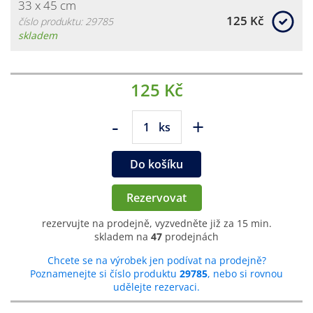
33 x 45 cm
125 Kč
číslo produktu: 29785
skladem
125 Kč
-
+
ks
Do košíku
Rezervovat
rezervujte na prodejně, vyzvedněte již za 15 min.
skladem na
47
prodejnách
Chcete se na výrobek jen podívat na prodejně?
Poznamenejte si číslo produktu
29785
, nebo si rovnou
udělejte rezervaci.