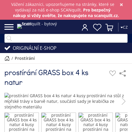
×
Vážení zákazníci, upozorňujeme na stránky, které se
vydávají za náš e-shop SCANquilt.
Pro bezpečný
nákup si vždy ověřte, že nakupujete na scanquilt.cz.
CZ
ORIGINÁLNÍ E-SHOP
/
prostírání
prostírání GRASS box 4 ks
natur