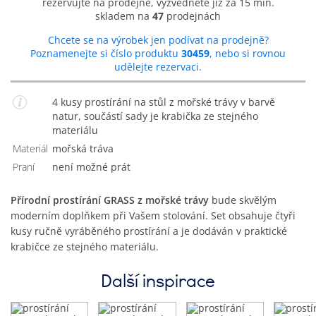
rezervujte na prodejně, vyzvedněte již za 15 min.
skladem na
47
prodejnách
Chcete se na výrobek jen podívat na prodejně?
Poznamenejte si číslo produktu
30459
, nebo si rovnou
udělejte rezervaci.
4 kusy prostírání na stůl z mořské trávy v barvě
natur, součástí sady je krabička ze stejného
materiálu
Materiál
mořská tráva
Praní
není možné prát
Přírodní prostírání GRASS z mořské trávy
bude skvělým
moderním doplňkem při Vašem stolování. Set obsahuje čtyři
kusy ručně vyráběného prostírání a je dodáván v praktické
krabičce ze stejného materiálu.
Další inspirace