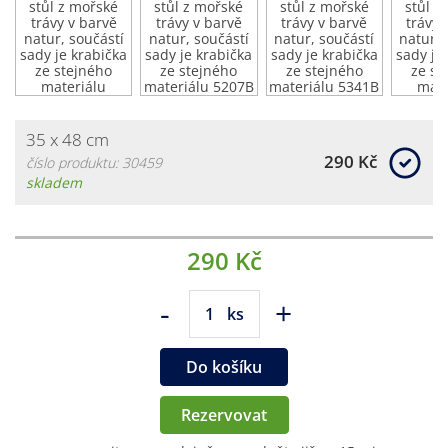
35 x 48 cm
290 Kč
číslo produktu: 30459
skladem
290 Kč
-
+
ks
Do košíku
Rezervovat