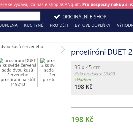
teré se vydávají za náš e-shop SCANquilt.
Pro bezpečný nákup si vž
ORIGINÁLNÍ E-SHOP
OUPELNA
KUCHYNĚ
PRO DĚTI
BYTOVÉ DOPLŇKY
VÝHODN
prostírání DUET 2
35 x 45 cm
číslo produktu: 28493
skladem
198 Kč
198 Kč