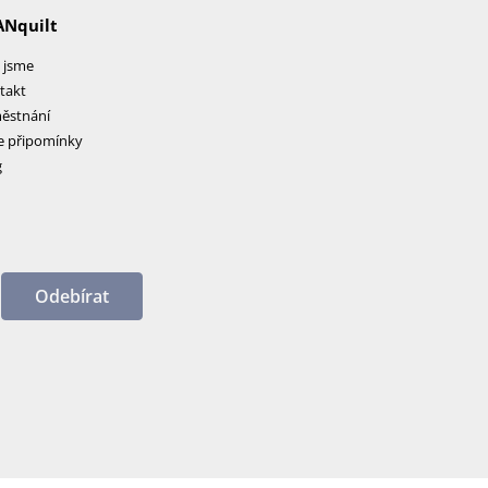
ANquilt
 jsme
takt
ěstnání
e připomínky
g
Odebírat