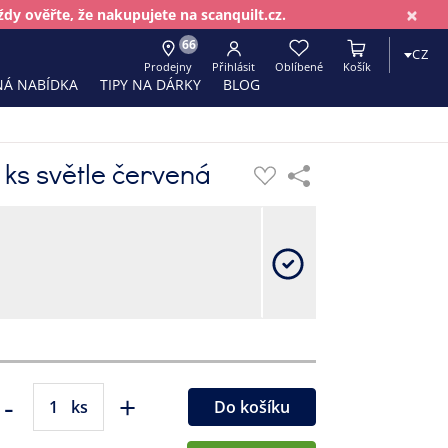
×
dy ověřte, že nakupujete na scanquilt.cz.
66
CZ
Prodejny
Přihlásit
Oblíbené
Košík
Á NABÍDKA
TIPY NA DÁRKY
BLOG
 ks světle červená
-
+
ks
Do košíku