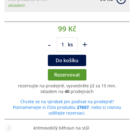
skladem
99 Kč
-
+
ks
Do košíku
Rezervovat
rezervujte na prodejně, vyzvedněte již za 15 min.
skladem na
40
prodejnách
Chcete se na výrobek jen podívat na prodejně?
Poznamenejte si číslo produktu
27657
, nebo si rovnou
udělejte rezervaci.
krémovobílý běhoun na stůl