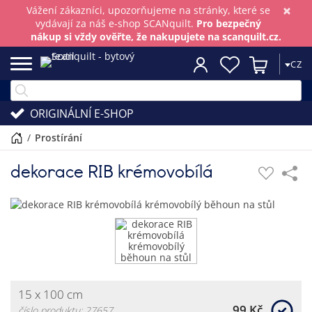
×
Vážení zákazníci, upozorňujeme na stránky, které se
vydávají za náš e-shop SCANquilt.
Pro bezpečný
nákup si vždy ověřte, že nakupujete na scanquilt.cz.
CZ
ORIGINÁLNÍ E-SHOP
/
prostírání
dekorace RIB krémovobílá
15 x 100 cm
99 Kč
číslo produktu: 27657