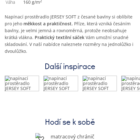
2
Váha
160 g/m
Napínací prostěradlo JERSEY SOFT z česané bavlny si oblíbíte
pro jeho
měkkost a praktičnost.
Příze, která vzniká česáním
bavlny, je velmi jemná a rovnoměrná, protože neobsahuje
krátká vlákna.
Praktický textilní sáček
Vám umožní snadné
skladování. V naší nabídce naleznete rozměry na jednolůžko i
dvoulůžko.
Další inspirace
Hodí se k sobě