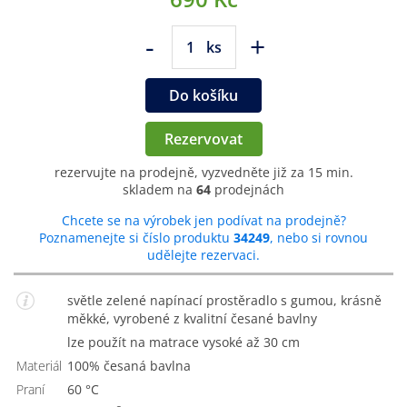
-
+
ks
Do košíku
Rezervovat
rezervujte na prodejně, vyzvedněte již za 15 min.
skladem na
64
prodejnách
Chcete se na výrobek jen podívat na prodejně?
Poznamenejte si číslo produktu
34249
, nebo si rovnou
udělejte rezervaci.
světle zelené napínací prostěradlo s gumou, krásně
měkké, vyrobené z kvalitní česané bavlny
lze použít na matrace vysoké až 30 cm
Materiál
100% česaná bavlna
Praní
60 °C