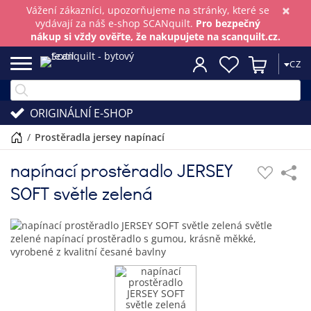
×
Vážení zákazníci, upozorňujeme na stránky, které se
vydávají za náš e-shop SCANquilt.
Pro bezpečný
nákup si vždy ověřte, že nakupujete na scanquilt.cz.
CZ
ORIGINÁLNÍ E-SHOP
/
prostěradla jersey napínací
napínací prostěradlo JERSEY
SOFT světle zelená