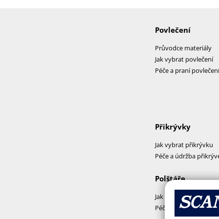
Povlečení
Průvodce materiály
Jak vybrat povlečení
Péče a praní povlečen
Přikrývky
Jak vybrat přikrývku
Péče a údržba přikrýv
Polštáře
Jak vybrat polštář
Péče a praní polštářů