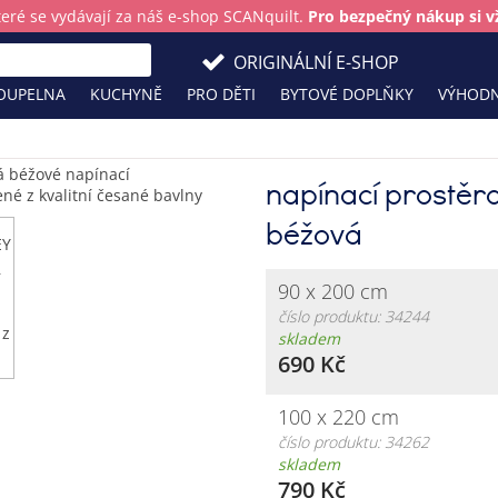
teré se vydávají za náš e-shop SCANquilt.
Pro bezpečný nákup si vž
ORIGINÁLNÍ E-SHOP
OUPELNA
KUCHYNĚ
PRO DĚTI
BYTOVÉ DOPLŇKY
VÝHODN
napínací prostěr
béžová
90 x 200 cm
číslo produktu: 34244
skladem
690 Kč
100 x 220 cm
číslo produktu: 34262
skladem
790 Kč