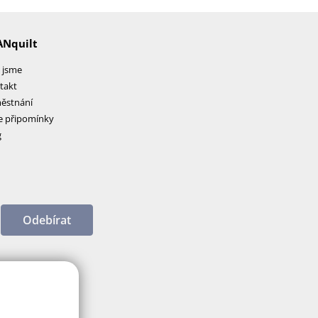
ANquilt
 jsme
takt
ěstnání
e připomínky
g
Odebírat