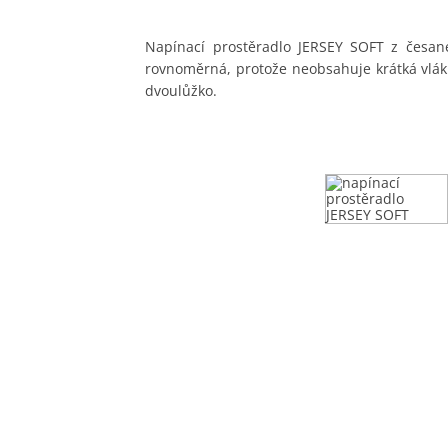
Napínací prostěradlo JERSEY SOFT z česané
rovnoměrná, protože neobsahuje krátká vlá
dvoulůžko.