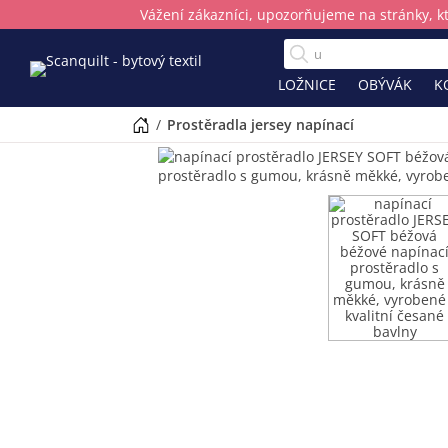
Vážení zákazníci, upozorňujeme na stránky, k
LOŽNICE
OBÝVÁK
K
/
prostěradla jersey napínací