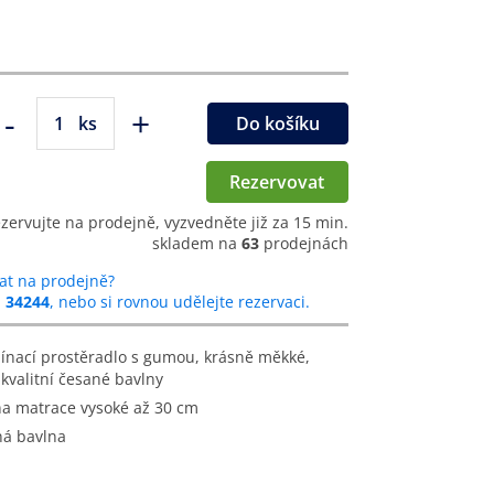
-
+
ks
Do košíku
Rezervovat
ezervujte na prodejně, vyzvedněte již za 15 min.
skladem na
63
prodejnách
at na prodejně?
u
34244
, nebo si rovnou udělejte rezervaci.
kvalitní česané bavlny
 na matrace vysoké až 30 cm
ná bavlna