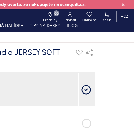
×
dy ověřte, že nakupujete na scanquilt.cz.
66
CZ
Prodejny
Přihlásit
Oblíbené
Košík
Á NABÍDKA
TIPY NA DÁRKY
BLOG
adlo JERSEY SOFT