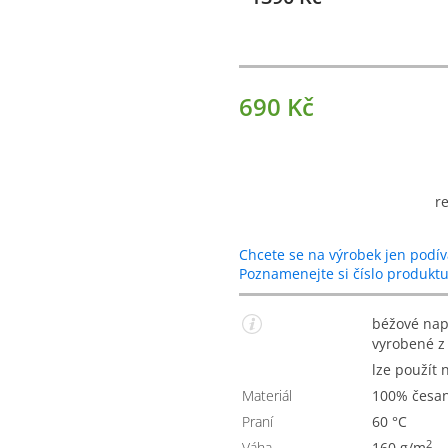
690 Kč
r
Chcete se na výrobek jen podív
Poznamenejte si číslo produkt
béžové napínací prostěradlo s gumou, krásně měkké,
vyrobené z 
lze použít
Materiál
100% česa
Praní
60 °C
2
Váha
160 g/m