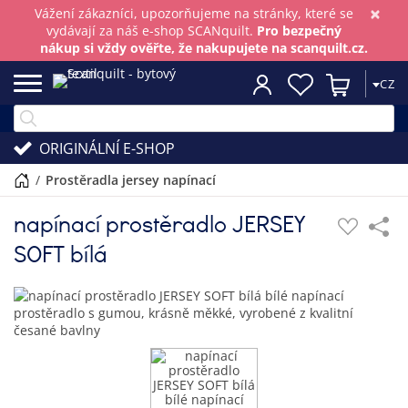
×
Vážení zákazníci, upozorňujeme na stránky, které se
vydávají za náš e-shop SCANquilt.
Pro bezpečný
nákup si vždy ověřte, že nakupujete na scanquilt.cz.
CZ
ORIGINÁLNÍ E-SHOP
/
prostěradla jersey napínací
napínací prostěradlo JERSEY
SOFT bílá