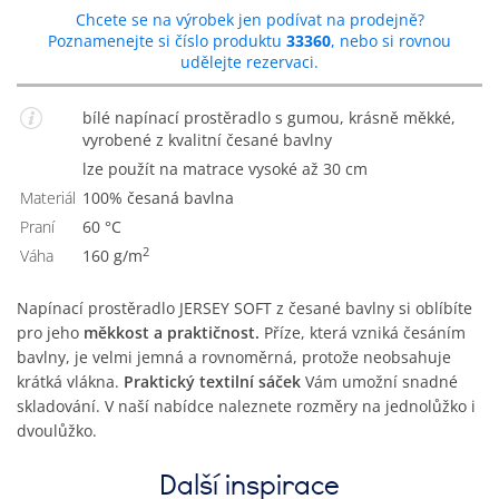
Chcete se na výrobek jen podívat na prodejně?
Poznamenejte si číslo produktu
33360
, nebo si rovnou
udělejte rezervaci.
bílé napínací prostěradlo s gumou, krásně měkké,
vyrobené z kvalitní česané bavlny
lze použít na matrace vysoké až 30 cm
Materiál
100% česaná bavlna
Praní
60 °C
2
Váha
160 g/m
Napínací prostěradlo JERSEY SOFT z česané bavlny si oblíbíte
pro jeho
měkkost a praktičnost.
Příze, která vzniká česáním
bavlny, je velmi jemná a rovnoměrná, protože neobsahuje
krátká vlákna.
Praktický textilní sáček
Vám umožní snadné
skladování. V naší nabídce naleznete rozměry na jednolůžko i
dvoulůžko.
Další inspirace