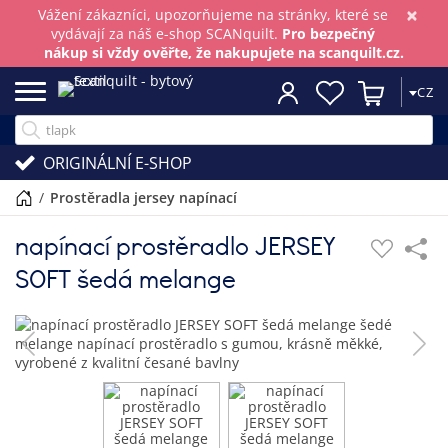
×
Vážení zákazníci, upozorňujeme na stránky, které se
vydávají za náš e-shop SCANquilt.
Pro bezpečný
nákup si vždy ověřte, že nakupujete na scanquilt.cz.
CZ
ORIGINÁLNÍ E-SHOP
/
prostěradla jersey napínací
napínací prostěradlo JERSEY
SOFT šedá melange