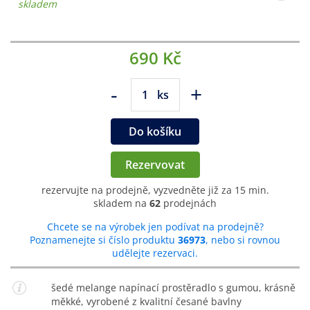
skladem
690 Kč
-
+
ks
Do košíku
Rezervovat
rezervujte na prodejně, vyzvedněte již za 15 min.
skladem na
62
prodejnách
Chcete se na výrobek jen podívat na prodejně?
Poznamenejte si číslo produktu
36973
, nebo si rovnou
udělejte rezervaci.
šedé melange napínací prostěradlo s gumou, krásně
měkké, vyrobené z kvalitní česané bavlny