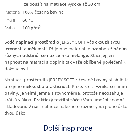
lze použít na matrace vysoké až 30 cm
Materiál
100% česaná bavlna
Praní
60 °C
2
Váha
160 g/m
Šedé napínací prostěradlo
JERSEY SOFT Vás okouzlí svou
jemností a měkkostí.
Příjemný materiál je ozdoben
žíháním
různých odstínů, čemuž se říká melange.
Stačí jej jen
napnout na matraci a doplnit tak Vaše oblíbené povlečení k
dokonalosti.
Napínací prostěradlo JERSEY SOFT z česané bavlny si oblíbíte
pro jeho
měkkost a praktičnost.
Příze, která vzniká česáním
bavlny, je velmi jemná a rovnoměrná, protože neobsahuje
krátká vlákna.
Praktický textilní sáček
Vám umožní snadné
skladování. V naší nabídce naleznete rozměry na jednolůžko i
dvoulůžko.
Další inspirace