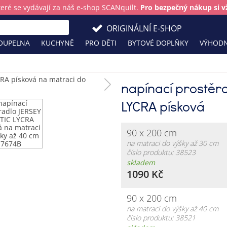
teré se vydávají za náš e-shop SCANquilt.
Pro bezpečný nákup si vž
ORIGINÁLNÍ E-SHOP
OUPELNA
KUCHYNĚ
PRO DĚTI
BYTOVÉ DOPLŇKY
VÝHODN
napínací prostěr
LYCRA písková
90 x 200 cm
na matraci do výšky až 30 cm
číslo produktu: 38523
skladem
1090 Kč
90 x 200 cm
na matraci do výšky až 40 cm
číslo produktu: 38521