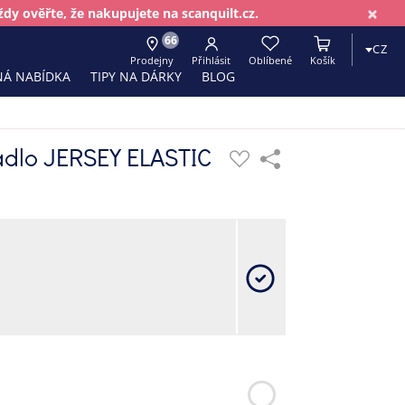
×
dy ověřte, že nakupujete na scanquilt.cz.
66
CZ
Prodejny
Přihlásit
Oblíbené
Košík
Á NABÍDKA
TIPY NA DÁRKY
BLOG
adlo JERSEY ELASTIC