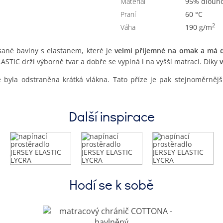
Materiál
95% dlouh
Praní
60 °C
2
Váha
190 g/m
sané bavlny s elastanem, které je
velmi příjemné na omak a má d
ASTIC drží výborně tvar a dobře se vypíná i na vyšší matraci. Díky
 byla odstraněna krátká vlákna. Tato příze je pak stejnoměrnější
Další inspirace
Hodí se k sobě