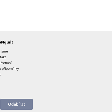
ANquilt
 jsme
takt
ěstnání
e připomínky
g
Odebírat