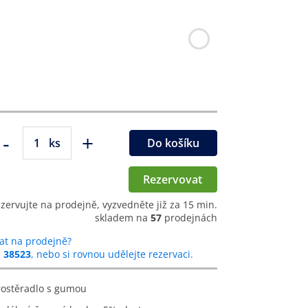
-
+
ks
Do košíku
Rezervovat
ezervujte na prodejně, vyzvedněte již za 15 min.
skladem na
57
prodejnách
at na prodejně?
u
38523
, nebo si rovnou udělejte rezervaci.
prostěradlo s gumou