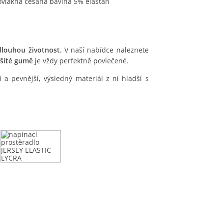
ovlákná česaná bavlna 5% elastan
louhou životnost.
V naší nabídce naleznete
všité gumě
je vždy perfektně povlečené.
 a pevnější, výsledný materiál z ní hladší s