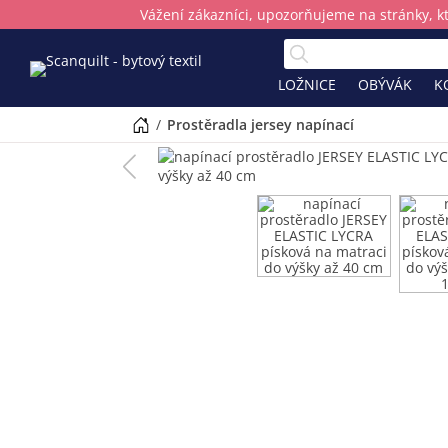
Vážení zákazníci, upozorňujeme na stránky, k
LOŽNICE
OBÝVÁK
K
/
prostěradla jersey napínací