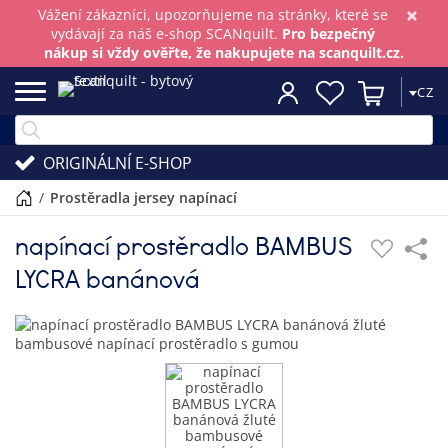
×
Vážení zákazníci, upozorňujeme na stránky, které se
vydávají za náš e-shop SCANquilt.
Pro bezpečný
nákup si vždy ověřte, že nakupujete na scanquilt.cz.
CZ
ORIGINÁLNÍ E-SHOP
/
prostěradla jersey napínací
napínací prostěradlo BAMBUS
LYCRA banánová