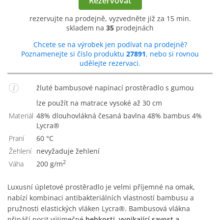
Rezervovat
rezervujte na prodejně, vyzvedněte již za 15 min.
skladem na
35
prodejnách
Chcete se na výrobek jen podívat na prodejně?
Poznamenejte si číslo produktu
27891
, nebo si rovnou
udělejte rezervaci.
žluté bambusové napínací prostěradlo s gumou
lze použít na matrace vysoké až 30 cm
Materiál
48% dlouhovlákná česaná bavlna 48% bambus 4%
Lycra®
Praní
60 °C
Žehlení
Nevyžaduje žehlení
2
Váha
200 g/m
Luxusní úpletové prostěradlo je velmi příjemné na omak,
nabízí kombinaci antibakteriálních vlastností bambusu a
pružnosti elastických vláken Lycra®. Bambusová vlákna
přináší pocit výjimečné
hebkosti, vynikající savost a