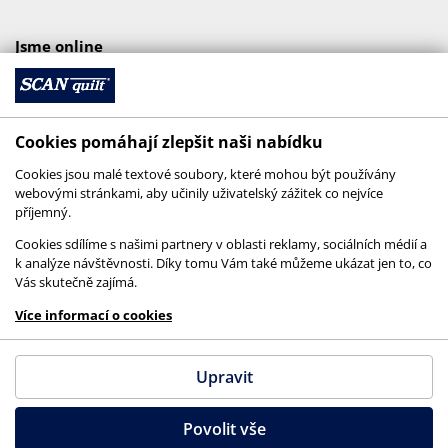
Jsme online
Cookies pomáhají zlepšit naši nabídku
Cookies jsou malé textové soubory, které mohou být používány
webovými stránkami, aby učinily uživatelský zážitek co nejvíce
příjemný.
Cookies sdílíme s našimi partnery v oblasti reklamy, sociálních médií a
k analýze návštěvnosti. Díky tomu Vám také můžeme ukázat jen to, co
Vás skutečně zajímá.
© 2026 SCANquilt - všechna práva vyhrazena
Více informací o cookies
This site is protected by reCAPTCHA and the
Google
Privacy Policy
and
Terms of Service
apply.
Upravit
Povolit vše