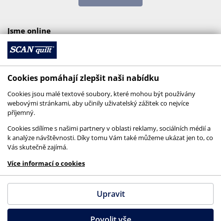
Jsme online
Cookies pomáhají zlepšit naši nabídku
Cookies jsou malé textové soubory, které mohou být používány
webovými stránkami, aby učinily uživatelský zážitek co nejvíce
příjemný.
Cookies sdílíme s našimi partnery v oblasti reklamy, sociálních médií a
k analýze návštěvnosti. Díky tomu Vám také můžeme ukázat jen to, co
Vás skutečně zajímá.
© 2026 SCANquilt - všechna práva vyhrazena
Více informací o cookies
This site is protected by reCAPTCHA and the
Google
Privacy Policy
and
Terms of Service
apply.
Upravit
Povolit vše