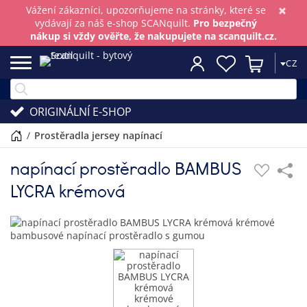
×
Vážení zákazníci, upozorňujeme na stránky, které se
vydávají za náš e-shop SCANquilt.
Pro bezpečný
nákup si vždy ověřte, že nakupujete na scanquilt.cz.
CZ
ORIGINÁLNÍ E-SHOP
/
prostěradla jersey napínací
napínací prostěradlo BAMBUS
LYCRA krémová