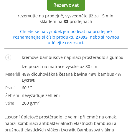
Rezervovat
rezervujte na prodejně, vyzvedněte již za 15 min.
skladem na
33
prodejnách
Chcete se na výrobek jen podívat na prodejně?
Poznamenejte si číslo produktu
27893
, nebo si rovnou
udělejte rezervaci.
krémové bambusové napínací prostěradlo s gumou
lze použít na matrace vysoké až 30 cm
Materiál
48% dlouhovlákná česaná bavlna 48% bambus 4%
Lycra®
Praní
60 °C
Žehlení
Nevyžaduje žehlení
2
Váha
200 g/m
Luxusní úpletové prostěradlo je velmi příjemné na omak,
nabízí kombinaci antibakteriálních vlastností bambusu a
pružnosti elastických vláken Lycra®. Bambusová vlákna