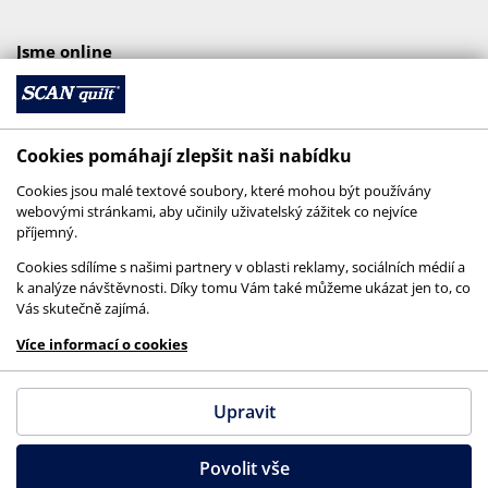
Jsme online
Cookies pomáhají zlepšit naši nabídku
Cookies jsou malé textové soubory, které mohou být používány
webovými stránkami, aby učinily uživatelský zážitek co nejvíce
příjemný.
Cookies sdílíme s našimi partnery v oblasti reklamy, sociálních médií a
k analýze návštěvnosti. Díky tomu Vám také můžeme ukázat jen to, co
Vás skutečně zajímá.
© 2026 SCANquilt - všechna práva vyhrazena
Více informací o cookies
This site is protected by reCAPTCHA and the
Google
Privacy Policy
and
Terms of Service
apply.
Upravit
Povolit vše