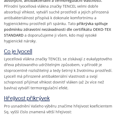
absorpční, antibakteriální a termoregulační vlastnosti.
Přírodní lyocellová vlákna značky TENCEL velmi dobře
absorbují vlhkost, vytváří suché prostředí a jejich přirozená
antibakteriálnost přispívá k dokonale komfortnímu a
hygienickému prostředí při spánku. Tato
přikrývka splňuje
podmínku zdravotní nezávadnosti dle certifikátu OEKO-TEX
STANDARD
a doporučujeme ji všem, kdo mají vysoké
hygienické nároky.
Co je lyocell
Lyocellová vlákna značky TENCEL se získávají z eukalyptového
dřeva pěstovaného udržitelným způsobem, v přírodě je
stoprocentně rozložitelný a tedy šetrný k životnímu prostředí.
Lyocell má přirozené antibakteriální vlastnosti a svojí
schopností přijímat vlhkost dovnitř vláken (až 2x více než
bavlna) vytváří termoregulační efekt.
Hřejivost přikrývek
Pro usnadnění Vašeho výběru značíme hřejivost koeficientem
Sq, vyšší číslo znamená větší hřejivost: