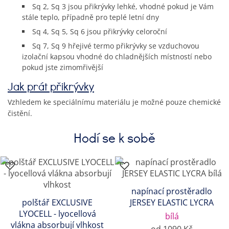
Sq 2, Sq 3 jsou přikrývky lehké, vhodné pokud je Vám
stále teplo, případně pro teplé letní dny
Sq 4, Sq 5, Sq 6 jsou přikrývky celoroční
Sq 7, Sq 9 hřejivé termo přikrývky se vzduchovou
izolační kapsou vhodné do chladnějších místností nebo
pokud jste zimomřivější
Jak prát přikrývky
Vzhledem ke speciálnímu materiálu je možné pouze chemické
čistění.
Hodí se k sobě
napínací prostěradlo
polštář EXCLUSIVE
JERSEY ELASTIC LYCRA
LYOCELL - lyocellová
bílá
vlákna absorbují vlhkost