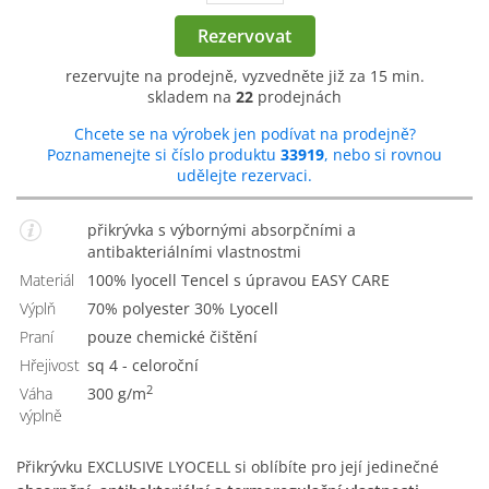
Rezervovat
rezervujte na prodejně, vyzvedněte již za 15 min.
skladem na
22
prodejnách
Chcete se na výrobek jen podívat na prodejně?
Poznamenejte si číslo produktu
33919
, nebo si rovnou
udělejte rezervaci.
přikrývka s výbornými absorpčními a
antibakteriálními vlastnostmi
Materiál
100% lyocell Tencel s úpravou EASY CARE
Výplň
70% polyester 30% Lyocell
Praní
pouze chemické čištění
Hřejivost
Sq 4 - celoroční
2
Váha
300 g/m
výplně
Přikrývku EXCLUSIVE LYOCELL si oblíbíte pro její jedinečné