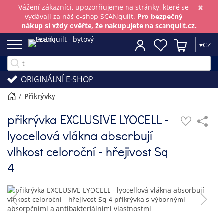
×
Vážení zákazníci, upozorňujeme na stránky, které se
vydávají za náš e-shop SCANquilt.
Pro bezpečný
nákup si vždy ověřte, že nakupujete na scanquilt.cz.
CZ
ORIGINÁLNÍ E-SHOP
/
přikrývky
přikrývka EXCLUSIVE LYOCELL -
lyocellová vlákna absorbují
vlhkost celoroční - hřejivost Sq
4