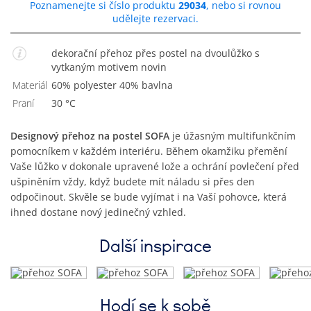
Poznamenejte si číslo produktu
29034
, nebo si rovnou
udělejte rezervaci.
dekorační přehoz přes postel na dvoulůžko s
vytkaným motivem novin
Materiál
60% polyester 40% bavlna
Praní
30 °C
Designový přehoz na postel SOFA
je úžasným multifunkčním
pomocníkem v každém interiéru. Během okamžiku přemění
Vaše lůžko v dokonale upravené lože a ochrání povlečení před
ušpiněním vždy, když budete mít náladu si přes den
odpočinout. Skvěle se bude vyjímat i na Vaší pohovce, která
ihned dostane nový jedinečný vzhled.
Další inspirace
Hodí se k sobě