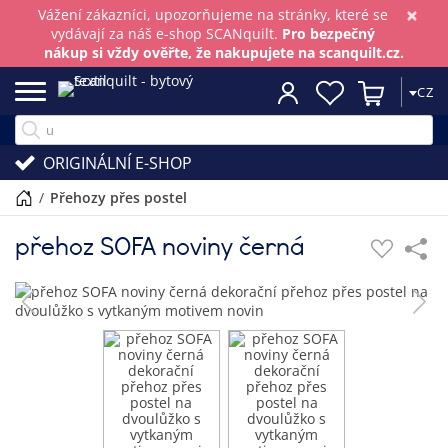
×
Vážení zákazníci, upozorňujeme na stránky, které se
vydávají za náš e-shop SCANquilt.
Pro bezpečný
nákup si vždy ověřte, že nakupujete na scanquilt.cz.
CZ
ORIGINÁLNÍ E-SHOP
/
přehozy přes postel
přehoz SOFA noviny černá