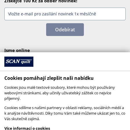
Získejte 100 Kč za odběr novinek!
Odebírat
Jsme online
Cookies pomáhají zlepšit naši nabídku
Cookies jsou malé textové soubory, které mohou být používány
webovými stránkami, aby učinily uživatelský zážitek co nejvíce
příjemný.
Cookies sdílíme s našimi partnery v oblasti reklamy, sociálních médií a
k analýze návštěvnosti. Díky tomu Vám také můžeme ukázat jen to, co
Vás skutečně zajímá.
© 2026 SCANquilt - všechna práva vyhrazena
Více informací o cookies
This site is protected by reCAPTCHA and the