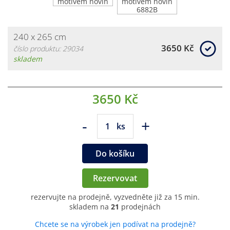
240 x 265 cm
3650 Kč
číslo produktu: 29034
skladem
3650 Kč
-
+
ks
Do košíku
Rezervovat
rezervujte na prodejně, vyzvedněte již za 15 min.
skladem na
21
prodejnách
Chcete se na výrobek jen podívat na prodejně?