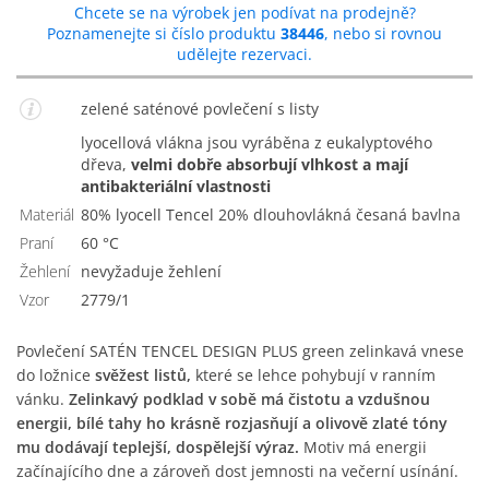
Chcete se na výrobek jen podívat na prodejně?
Poznamenejte si číslo produktu
38446
, nebo si rovnou
udělejte rezervaci.
zelené saténové povlečení s listy
Lyocellová vlákna jsou vyráběna z eukalyptového
dřeva,
velmi dobře absorbují vlhkost a mají
antibakteriální vlastnosti
Materiál
80% lyocell Tencel 20% dlouhovlákná česaná bavlna
Praní
60 °C
Žehlení
Nevyžaduje žehlení
Vzor
2779/1
Povlečení SATÉN TENCEL DESIGN PLUS green zelinkavá vnese
do ložnice
svěžest listů,
které se lehce pohybují v ranním
vánku.
Zelinkavý podklad v sobě má čistotu a vzdušnou
energii, bílé tahy ho krásně rozjasňují a olivově zlaté tóny
mu dodávají teplejší, dospělejší výraz.
Motiv má energii
začínajícího dne a zároveň dost jemnosti na večerní usínání.