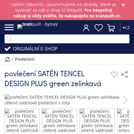
×
Vážení zákazníci, upozorňujeme na stránky, které se
vydávají za náš e-shop SCANquilt.
Pro bezpečný
nákup si vždy ověřte, že nakupujete na scanquilt.cz.
CZ
ORIGINÁLNÍ E-SHOP
/
povlečení
povlečení SATÉN TENCEL
DESIGN PLUS green zelinkavá