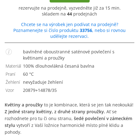
rezervujte na prodejně, vyzvedněte již za 15 min.
skladem na
44
prodejnách
Chcete se na výrobek jen podívat na prodejně?
Poznamenejte si číslo produktu
33756
, nebo si rovnou
udělejte rezervaci.
bavlněné oboustranné saténové povlečení s
květinami a proužky
Materiál
100% dlouhovlákná česaná bavlna
Praní
60 °C
Žehlení
Nevyžaduje žehlení
Vzor
20879+14878/35
Květiny a proužky
to je kombinace, která se jen tak neokouká!
Z jedné strany květiny, z druhé strany proužky.
Ať se
rozhodnete pro tu či onu stranu,
šedé povlečení v zámeckém
stylu
vytvoří z Vaší ložnice harmonické místo plné klidu a
pohody.