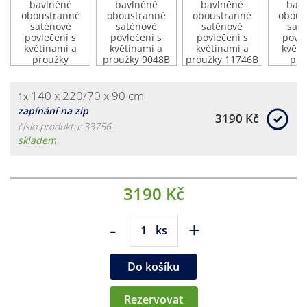
140 x 220/70 x 90 cm
1x
zapínání na zip
3190 Kč
číslo produktu: 33756
skladem
3190 Kč
-
+
ks
Do košíku
Rezervovat