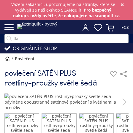
×
Vážení zákazníci, upozorňujeme na stránky, které se
vydávají za náš e-shop SCANquilt.
Pro bezpečný
nákup si vždy ověřte, že nakupujete na scanquilt.cz.
CZ
ORIGINÁLNÍ E-SHOP
/
povlečení
povlečení SATÉN PLUS
rostliny+proužky světle šedá