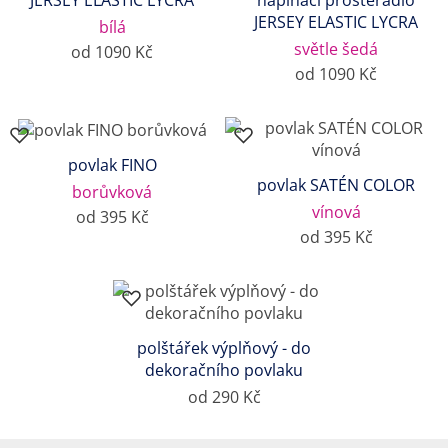
JERSEY ELASTIC LYCRA
napínací prostěradlo
JERSEY ELASTIC LYCRA
bílá
světle šedá
od 1090 Kč
od 1090 Kč
povlak FINO
povlak SATÉN COLOR
borůvková
vínová
od 395 Kč
od 395 Kč
polštářek výplňový - do
dekoračního povlaku
od 290 Kč