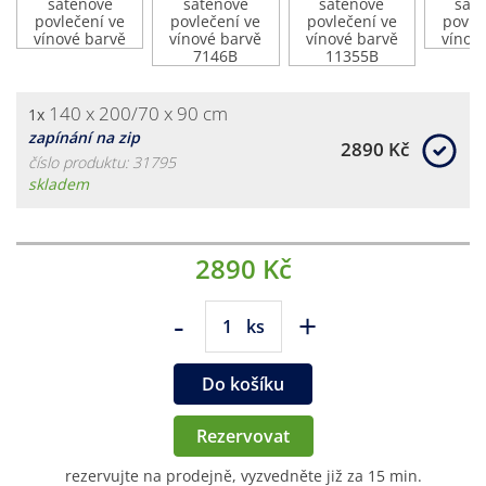
140 x 200/70 x 90 cm
1x
zapínání na zip
2890 Kč
číslo produktu: 31795
skladem
2890 Kč
-
+
ks
Do košíku
Rezervovat
rezervujte na prodejně, vyzvedněte již za 15 min.