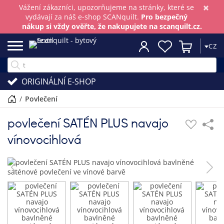
×
Vážení zákazníci, upozorňujeme na stránky, které se
vydávají za náš e-shop SCANquilt.
Pro bezpečný
nákup si vždy ověřte, že nakupujete na scanquilt.cz.
CZ
ORIGINÁLNÍ E-SHOP
/
povlečení
povlečení SATÉN PLUS navajo
vínovocihlová