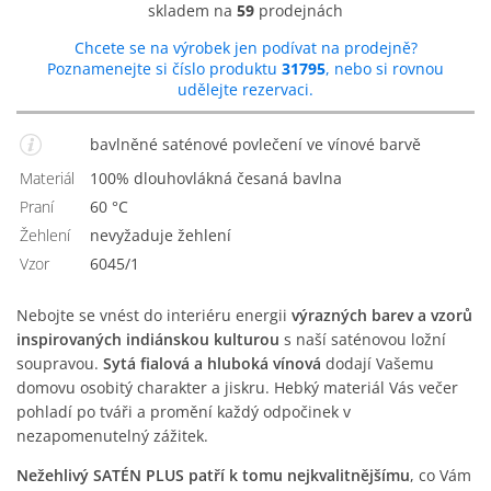
skladem na
59
prodejnách
Chcete se na výrobek jen podívat na prodejně?
Poznamenejte si číslo produktu
31795
, nebo si rovnou
udělejte rezervaci.
bavlněné saténové povlečení ve vínové barvě
Materiál
100% dlouhovlákná česaná bavlna
Praní
60 °C
Žehlení
Nevyžaduje žehlení
Vzor
6045/1
Nebojte se vnést do interiéru energii
výrazných barev a vzorů
inspirovaných indiánskou kulturou
s naší saténovou ložní
soupravou.
Sytá fialová a hluboká vínová
dodají Vašemu
domovu osobitý charakter a jiskru. Hebký materiál Vás večer
pohladí po tváři a promění každý odpočinek v
nezapomenutelný zážitek.
Nežehlivý SATÉN PLUS patří k tomu nejkvalitnějšímu
, co Vám