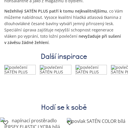
nonšalantně a jako z magazínu o bydlení.
Nežehlivý SATÉN PLUS patří k tomu nejkvalitnějšímu
, co Vám
můžeme nabídnout. Vysoce kvalitní hladká atlasová tkanina z
dlouhovlákné česané bavlny vytváří jemný přirozený lesk.
Speciální úprava zajišťuje nejvyšší schopnost regenerace
vláken po vyprání, toto ložní povlečení
nevyžaduje při sušení
v závěsu žádné žehlení
.
Další inspirace
Hodí se k sobě