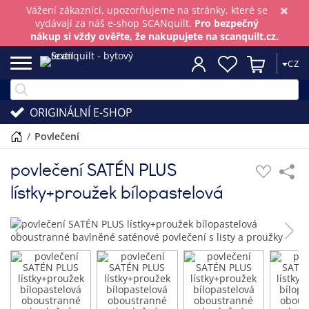
×
Vážení zákazníci, upozorňujeme na stránky, které se
vydávají za náš e-shop SCANquilt.
Pro bezpečný
nákup si vždy ověřte, že nakupujete na scanquilt.cz.
CZ
ORIGINÁLNÍ E-SHOP
/
povlečení
povlečení SATÉN PLUS
lístky+proužek bílopastelová