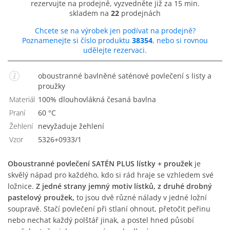
rezervujte na prodejně, vyzvedněte již za 15 min.
skladem na
22
prodejnách
Chcete se na výrobek jen podívat na prodejně?
Poznamenejte si číslo produktu
38354
, nebo si rovnou
udělejte rezervaci.
oboustranné bavlněné saténové povlečení s listy a
proužky
Materiál
100% dlouhovlákná česaná bavlna
Praní
60 °C
Žehlení
Nevyžaduje žehlení
Vzor
5326+0933/1
Oboustranné povlečení SATÉN PLUS lístky + proužek
je
skvělý nápad pro každého, kdo si rád hraje se vzhledem své
ložnice.
Z jedné strany jemný motiv lístků, z druhé drobný
pastelový proužek,
to jsou dvě různé nálady v jedné ložní
soupravě. Stačí povlečení při stlaní ohnout, přetočit peřinu
nebo nechat každý polštář jinak, a postel hned působí