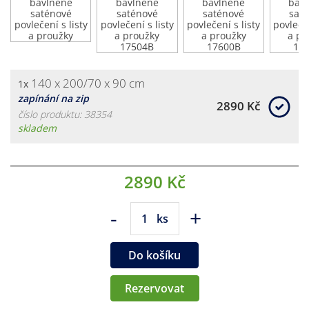
140 x 200/70 x 90 cm
1x
zapínání na zip
2890 Kč
číslo produktu: 38354
skladem
2890 Kč
-
+
ks
Do košíku
Rezervovat