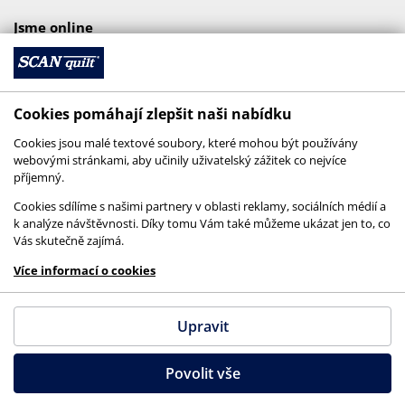
Jsme online
Cookies pomáhají zlepšit naši nabídku
Cookies jsou malé textové soubory, které mohou být používány
webovými stránkami, aby učinily uživatelský zážitek co nejvíce
příjemný.
Cookies sdílíme s našimi partnery v oblasti reklamy, sociálních médií a
k analýze návštěvnosti. Díky tomu Vám také můžeme ukázat jen to, co
Vás skutečně zajímá.
© 2026 SCANquilt - všechna práva vyhrazena
Více informací o cookies
This site is protected by reCAPTCHA and the
Google
Privacy Policy
and
Terms of Service
apply.
Upravit
Povolit vše