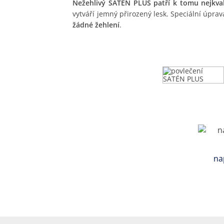
Nežehlivý SATÉN PLUS patří k tomu nejkval
vytváří jemný přirozený lesk. Speciální úprav
žádné žehlení
.
na