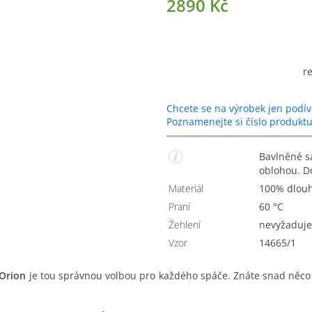
2890 Kč
r
Chcete se na výrobek jen podív
Poznamenejte si číslo produkt
Bavlněné saténové povlečení s hvězdami a noční
oblohou. D
Materiál
100% dlou
Praní
60 °C
Žehlení
Nevyžaduje
Vzor
14665/1
 Orion
je tou správnou volbou pro každého spáče. Znáte snad něco 