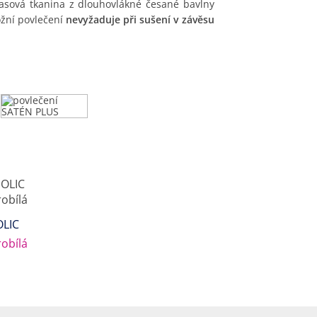
lasová tkanina z dlouhovlákné česané bavlny
ožní povlečení
nevyžaduje při sušení v závěsu
OLIC
obílá