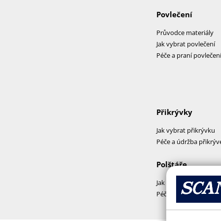
Povlečení
Průvodce materiály
Jak vybrat povlečení
Péče a praní povlečen
Přikrývky
Jak vybrat přikrývku
Péče a údržba přikrýv
Polštáře
Jak vybrat polštář
Péče a praní polštářů