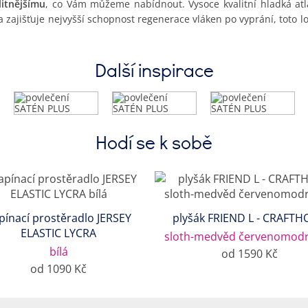
itnějšímu
, co Vám můžeme nabídnout. Vysoce kvalitní hladká at
a zajišťuje nejvyšší schopnost regenerace vláken po vyprání, toto l
Další inspirace
Hodí se k sobě
pínací prostěradlo JERSEY
plyšák FRIEND L - CRAFTH
ELASTIC LYCRA
sloth-medvěd červenomodr
bílá
od 1590 Kč
od 1090 Kč