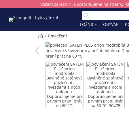
Vážení zákazníci, upozorňujeme na stránky, k
LOŽNICE
OBÝVÁK
K
/
povlečení