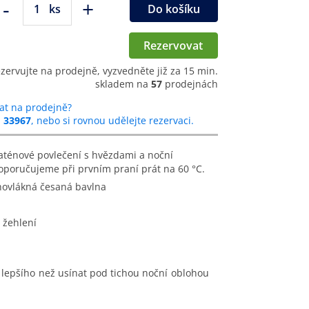
-
+
ks
Do košíku
Rezervovat
ezervujte na prodejně, vyzvedněte již za 15 min.
skladem na
57
prodejnách
at na prodejně?
u
33967
, nebo si rovnou udělejte rezervaci.
oporučujeme při prvním praní prát na 60 °C.
hovlákná česaná bavlna
 žehlení
lepšího než usínat pod tichou noční oblohou