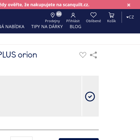
×
dy ověřte, že nakupujete na scanquilt.cz.
66
CZ
Prodejny
Přihlásit
Oblíbené
Košík
Á NABÍDKA
TIPY NA DÁRKY
BLOG
PLUS orion