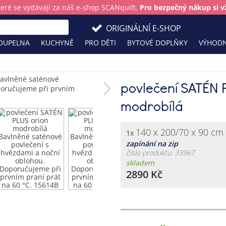
teré se vydávají za náš e-shop SCANquilt.
Pro bezpečný nákup si vž
ORIGINÁLNÍ E-SHOP
OUPELNA
KUCHYNĚ
PRO DĚTI
BYTOVÉ DOPLŇKY
VÝHODN
povlečení SATÉN 
modrobílá
140 x 200/70 x 90 cm
1x
zapínání na zip
číslo produktu: 33967
skladem
2890 Kč