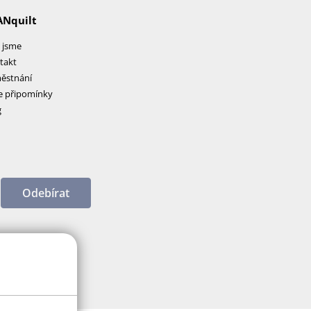
ANquilt
 jsme
takt
ěstnání
e připomínky
g
Odebírat