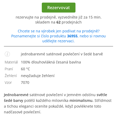
Rezervovat
rezervujte na prodejně, vyzvedněte již za 15 min.
skladem na
62
prodejnách
Chcete se na výrobek jen podívat na prodejně?
Poznamenejte si číslo produktu
36955
, nebo si rovnou
udělejte rezervaci.
jednobarevné saténové povlečení v šedé barvě
Materiál
100% dlouhovlákná česaná bavlna
Praní
60 °C
Žehlení
Nevyžaduje žehlení
Vzor
7070
Jednobarevné
saténové povlečení v jemném odstínu
světle
šedé barvy
potěší každého milovníka
minimalismu.
Střídmost
a tichou eleganci oceníte pokaždé, když povléknete toto
nadčasové povlečení.