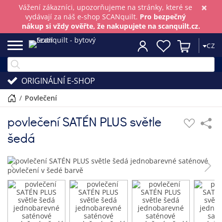
×
Vážení zákazníci, upozorňujeme na stránky, které se
vydávají za náš e-shop SCANquilt.
Pro bezpečný
nákup si vždy ověřte, že nakupujete na scanquilt.cz.
CZ
ORIGINÁLNÍ E-SHOP
/
povlečení
povlečení SATÉN PLUS světle
šedá