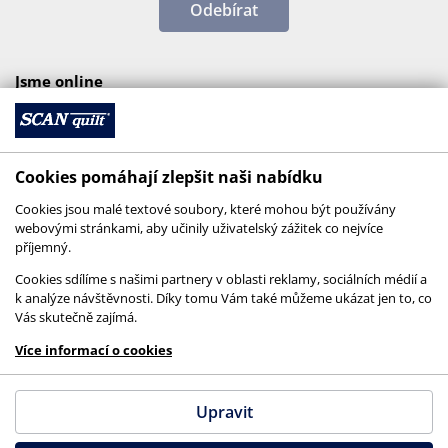
Odebírat
Jsme online
Cookies pomáhají zlepšit naši nabídku
Cookies jsou malé textové soubory, které mohou být používány
webovými stránkami, aby učinily uživatelský zážitek co nejvíce
příjemný.
Cookies sdílíme s našimi partnery v oblasti reklamy, sociálních médií a
k analýze návštěvnosti. Díky tomu Vám také můžeme ukázat jen to, co
Vás skutečně zajímá.
© 2026 SCANquilt - všechna práva vyhrazena
Více informací o cookies
This site is protected by reCAPTCHA and the
Google
Privacy Policy
and
Terms of Service
apply.
Upravit