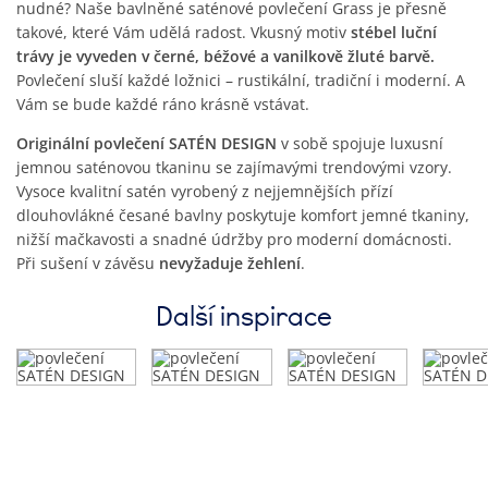
nudné? Naše bavlněné saténové povlečení Grass je přesně
takové, které Vám udělá radost. Vkusný motiv
stébel luční
trávy je vyveden v černé, béžové a vanilkově žluté barvě.
Povlečení sluší každé ložnici – rustikální, tradiční i moderní. A
Vám se bude každé ráno krásně vstávat.
Originální povlečení SATÉN DESIGN
v sobě spojuje luxusní
jemnou saténovou tkaninu se zajímavými trendovými vzory.
Vysoce kvalitní satén vyrobený z nejjemnějších přízí
dlouhovlákné česané bavlny poskytuje komfort jemné tkaniny,
nižší mačkavosti a snadné údržby pro moderní domácnosti.
Při sušení v závěsu
nevyžaduje žehlení
.
Další inspirace