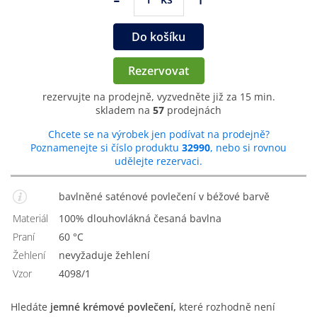
Do košíku
Rezervovat
rezervujte na prodejně, vyzvedněte již za 15 min.
skladem na
57
prodejnách
Chcete se na výrobek jen podívat na prodejně?
Poznamenejte si číslo produktu
32990
, nebo si rovnou
udělejte rezervaci.
bavlněné saténové povlečení v béžové barvě
Materiál
100% dlouhovlákná česaná bavlna
Praní
60 °C
Žehlení
nevyžaduje žehlení
Vzor
4098/1
Hledáte
jemné krémové povlečení,
které rozhodně není