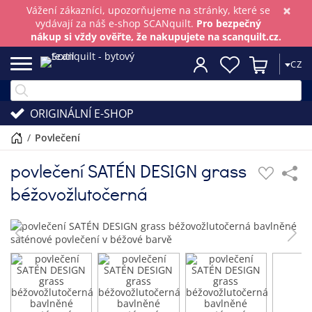
×
Vážení zákazníci, upozorňujeme na stránky, které se
vydávají za náš e-shop SCANquilt.
Pro bezpečný
nákup si vždy ověřte, že nakupujete na scanquilt.cz.
CZ
ORIGINÁLNÍ E-SHOP
/
povlečení
povlečení SATÉN DESIGN grass
béžovožlutočerná