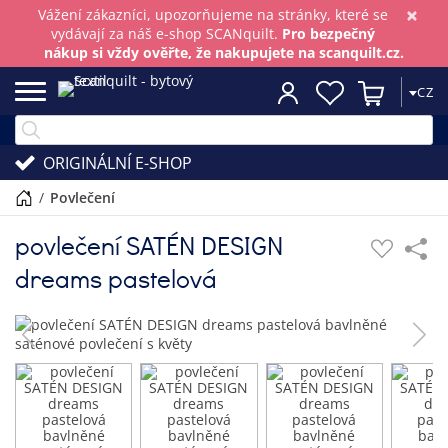
×
Vážení zákazníci, upozorňujeme na stránky, které se
vydávají za náš e-shop SCANquilt.
Pro bezpečný
nákup si vždy ověřte, že nakupujete na scanquilt.cz.
CZ
ORIGINÁLNÍ E-SHOP
/
povlečení
povlečení SATÉN DESIGN
dreams pastelová