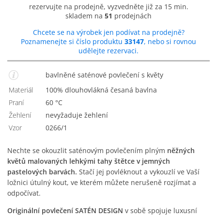
rezervujte na prodejně, vyzvedněte již za 15 min.
skladem na
51
prodejnách
Chcete se na výrobek jen podívat na prodejně?
Poznamenejte si číslo produktu
33147
, nebo si rovnou
udělejte rezervaci.
bavlněné saténové povlečení s květy
Materiál
100% dlouhovlákná česaná bavlna
Praní
60 °C
Žehlení
nevyžaduje žehlení
Vzor
0266/1
Nechte se okouzlit saténovým povlečením plným
něžných
květů malovaných lehkými tahy štětce v jemných
pastelových barvách.
Stačí jej povléknout a vykouzlí ve Vaší
ložnici útulný kout, ve kterém můžete nerušeně rozjímat a
odpočívat.
Originální povlečení SATÉN DESIGN
v sobě spojuje luxusní