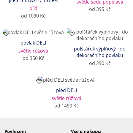
JERSEY ELASTIC LYCRA
světle šedá popelavá
bílá
od 395 Kč
od 1090 Kč
povlak DELI
polštářek výplňový - do
světle růžová
dekoračního povlaku
od 350 Kč
od 290 Kč
pléd DELI
světle růžová
od 1490 Kč
Povlečení
Vše o nákupu