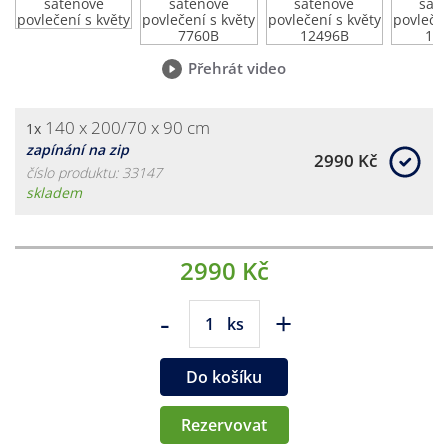
Přehrát video
140 x 200/70 x 90 cm
1x
zapínání na zip
2990 Kč
číslo produktu: 33147
skladem
2990 Kč
-
+
ks
Do košíku
Rezervovat