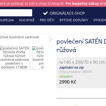
teré se vydávají za náš e-shop SCANquilt.
Pro bezpečný nákup si vž
ORIGINÁLNÍ E-SHOP
OUPELNA
KUCHYNĚ
PRO DĚTI
BYTOVÉ DOPLŇKY
VÝHODN
povlečení SATÉN 
růžová
140 x 200/70 x 90 cm
1x
zapínání na zip
číslo produktu: 38330
skladem
2990 Kč