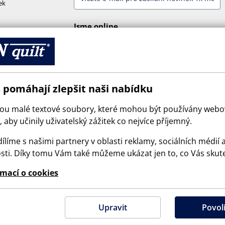
ek
Jsme online
 pomáhají zlepšit naši nabídku
sou malé textové soubory, které mohou být používány web
 aby učinily uživatelský zážitek co nejvíce příjemný.
ílíme s našimi partnery v oblasti reklamy, sociálních médií 
sti. Díky tomu Vám také můžeme ukázat jen to, co Vás skut
© 2026 SCANquilt - všechna práva vyhrazena
rmací o cookies
e is protected by reCAPTCHA and the Google
Privacy Policy
and
Terms of Serv
Upravit
Povoli