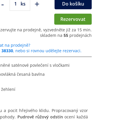
-
+
ks
Do košíku
Rezervovat
ezervujte na prodejně, vyzvedněte již za 15 min.
skladem na
55
prodejnách
at na prodejně?
u
38330
, nebo si rovnou udělejte rezervaci.
lněné saténové povlečení s vločkami
hovlákná česaná bavlna
 žehlení
 a pocit hřejivého klidu. Propracovaný vzor
í pohody.
Pudrově růžový odstín
ocení každá