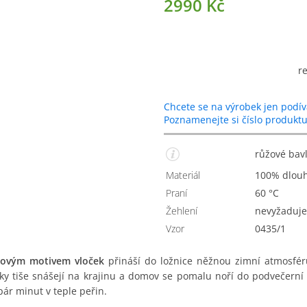
2990 Kč
r
Chcete se na výrobek jen podív
Poznamenejte si číslo produkt
růžové bav
Materiál
100% dlou
Praní
60 °C
Žehlení
nevyžaduje
Vzor
0435/1
žovým motivem vloček
přináší do ložnice něžnou zimní atmosféru
sky tiše snášejí na krajinu a domov se pomalu noří do podvečern
pár minut v teple peřin.