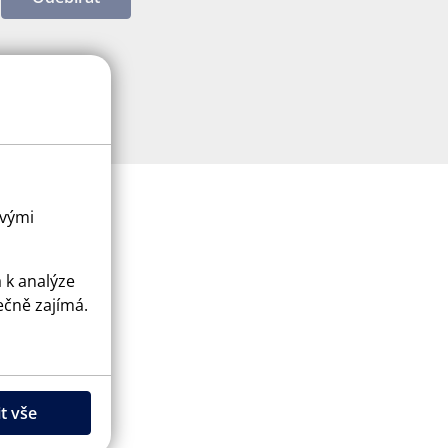
ovými
a k analýze
ečně zajímá.
ice
apply.
t vše