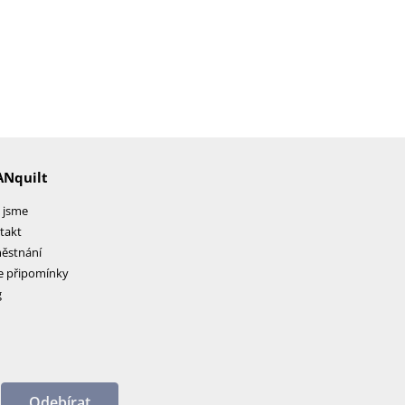
ANquilt
 jsme
takt
ěstnání
e připomínky
g
Odebírat