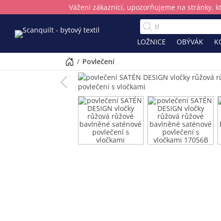
Vážení zákazníci, upozorňujeme na stránky, k
LOŽNICE
OBÝVÁK
K
/
povlečení