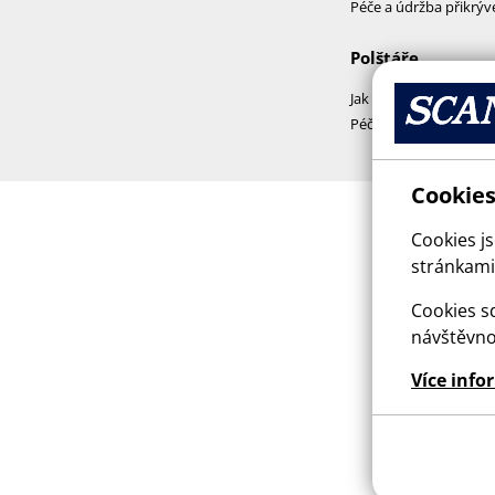
Péče a údržba přikrýv
Polštáře
Jak vybrat polštář
Péče a praní polštářů
Cookies
Cookies j
stránkami,
Cookies sd
návštěvno
Více info
This sit