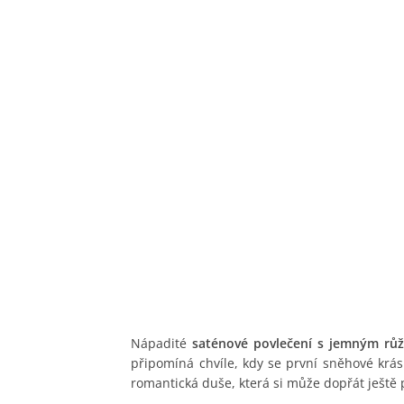
Nápadité
saténové povlečení s jemným rů
připomíná chvíle, kdy se první sněhové krá
romantická duše, která si může dopřát ještě 