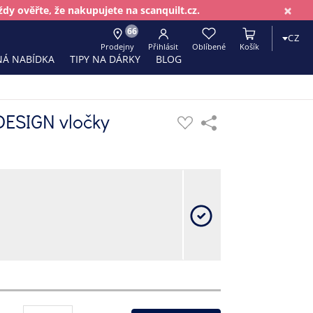
×
dy ověřte, že nakupujete na scanquilt.cz.
66
CZ
Prodejny
Přihlásit
Oblíbené
Košík
Á NABÍDKA
TIPY NA DÁRKY
BLOG
DESIGN vločky