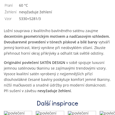
Praní
60 °C
Žehlení
nevyžaduje žehlení
Vzor
5330+5281/3
Ložní souprava z kvalitního bavlněného saténu zaujme
decentním geometrickým motivem a nadčasovým vzhledem.
Dvoubarevné provedení v tónech pískové a bílé barvy
vytváří
jemný kontrast, který vynikne při neobvyklém stlaní. Zkuste
přehnout horní okraj přikrývky a odhalit tak světlé odstíny.
Originální povlečení SATÉN DESIGN
v sobě spojuje luxusní
jemnou saténovou tkaninu se zajímavými trendovými vzory.
Vysoce kvalitní satén vyrobený z nejjemnějších přízí
dlouhovlákné česané bavlny poskytuje komfort jemné tkaniny,
nižší mačkavosti a snadné údržby pro moderní domácnosti.
Při sušení v závěsu
nevyžaduje žehlení
.
Další inspirace