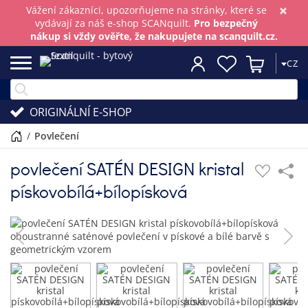
×
Vážení zákazníci, upozorňujeme na stránky, které se
vydávají za náš e-shop SCANquilt.
Pro bezpečný
nákup si vždy ověřte, že nakupujete na scanquilt.cz.
CZ
ORIGINÁLNÍ E-SHOP
/
povlečení
povlečení SATÉN DESIGN kristal
pískovobílá+bílopísková