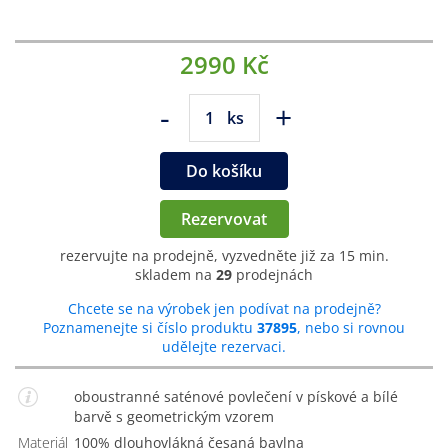
2990 Kč
-
+
ks
Do košíku
Rezervovat
rezervujte na prodejně, vyzvedněte již za 15 min.
skladem na
29
prodejnách
Chcete se na výrobek jen podívat na prodejně?
Poznamenejte si číslo produktu
37895
, nebo si rovnou
udělejte rezervaci.
oboustranné saténové povlečení v pískové a bílé
barvě s geometrickým vzorem
Materiál
100% dlouhovlákná česaná bavlna