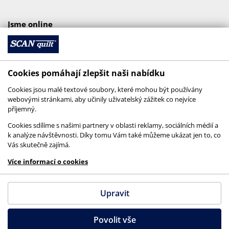
Jsme online
Cookies pomáhají zlepšit naši nabídku
Cookies jsou malé textové soubory, které mohou být používány
webovými stránkami, aby učinily uživatelský zážitek co nejvíce
příjemný.
Cookies sdílíme s našimi partnery v oblasti reklamy, sociálních médií a
k analýze návštěvnosti. Díky tomu Vám také můžeme ukázat jen to, co
Vás skutečně zajímá.
© 2026 SCANquilt - všechna práva vyhrazena
Více informací o cookies
This site is protected by reCAPTCHA and the
Google
Privacy Policy
and
Terms of Service
apply.
Upravit
Povolit vše