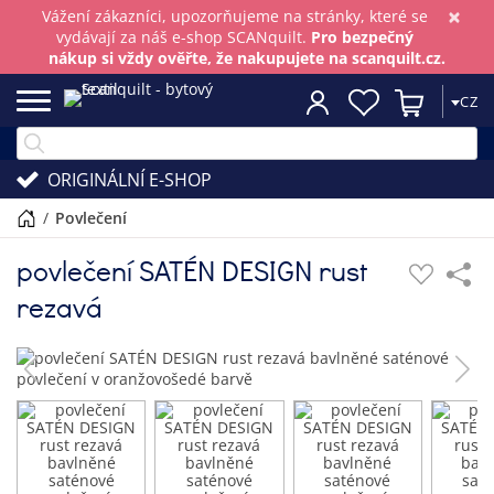
×
Vážení zákazníci, upozorňujeme na stránky, které se
vydávají za náš e-shop SCANquilt.
Pro bezpečný
nákup si vždy ověřte, že nakupujete na scanquilt.cz.
CZ
ORIGINÁLNÍ E-SHOP
/
povlečení
povlečení SATÉN DESIGN rust
rezavá