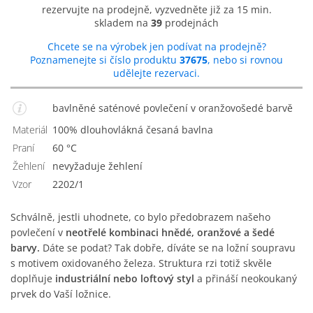
rezervujte na prodejně, vyzvedněte již za 15 min.
skladem na
39
prodejnách
Chcete se na výrobek jen podívat na prodejně?
Poznamenejte si číslo produktu
37675
, nebo si rovnou
udělejte rezervaci.
bavlněné saténové povlečení v oranžovošedé barvě
Materiál
100% dlouhovlákná česaná bavlna
Praní
60 °C
Žehlení
nevyžaduje žehlení
Vzor
2202/1
Schválně, jestli uhodnete, co bylo předobrazem našeho
povlečení v
neotřelé kombinaci hnědé, oranžové a šedé
barvy.
Dáte se podat? Tak dobře, díváte se na ložní soupravu
s motivem oxidovaného železa. Struktura rzi totiž skvěle
doplňuje
industriální nebo loftový styl
a přináší neokoukaný
prvek do Vaší ložnice.