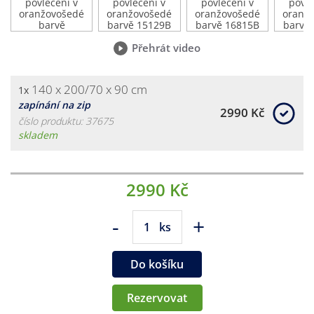
Přehrát video
140 x 200/70 x 90 cm
1x
zapínání na zip
2990 Kč
číslo produktu: 37675
skladem
2990 Kč
-
+
ks
Do košíku
Rezervovat