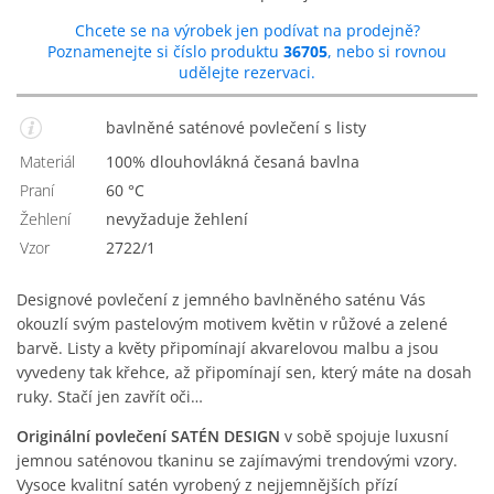
Chcete se na výrobek jen podívat na prodejně?
Poznamenejte si číslo produktu
36705
, nebo si rovnou
udělejte rezervaci.
bavlněné saténové povlečení s listy
Materiál
100% dlouhovlákná česaná bavlna
Praní
60 °C
Žehlení
nevyžaduje žehlení
Vzor
2722/1
Designové povlečení z jemného bavlněného saténu Vás
okouzlí svým pastelovým motivem květin v růžové a zelené
barvě. Listy a květy připomínají akvarelovou malbu a jsou
vyvedeny tak křehce, až připomínají sen, který máte na dosah
ruky. Stačí jen zavřít oči…
Originální povlečení SATÉN DESIGN
v sobě spojuje luxusní
jemnou saténovou tkaninu se zajímavými trendovými vzory.
Vysoce kvalitní satén vyrobený z nejjemnějších přízí