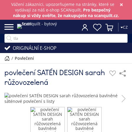
×
Vážení zákazníci, upozorňujeme na stránky, které se
vydávají za náš e-shop SCANquilt.
Pro bezpečný
nákup si vždy ověřte, že nakupujete na scanquilt.cz.
CZ
ORIGINÁLNÍ E-SHOP
/
povlečení
povlečení SATÉN DESIGN sarah
růžovozelená