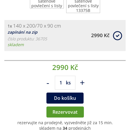
140 x 200/70 x 90 cm
1x
zapínání na zip
2990 Kč
číslo produktu: 36705
skladem
2990 Kč
-
+
ks
Do košíku
Rezervovat
rezervujte na prodejně, vyzvedněte již za 15 min.
skladem na
34
prodejnách