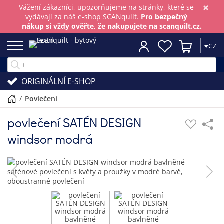
×
Vážení zákazníci, upozorňujeme na stránky, které se
vydávají za náš e-shop SCANquilt.
Pro bezpečný
nákup si vždy ověřte, že nakupujete na scanquilt.cz.
CZ
ORIGINÁLNÍ E-SHOP
/
povlečení
povlečení SATÉN DESIGN
windsor modrá