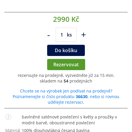
2990 Kč
-
+
ks
Do košíku
Rezervovat
rezervujte na prodejně, vyzvedněte již za 15 min.
skladem na
54
prodejnách
Chcete se na výrobek jen podívat na prodejně?
Poznamenejte si číslo produktu
36630
, nebo si rovnou
udělejte rezervaci.
bavlněné saténové povlečení s květy a proužky v
modré barvě, oboustranné povlečení
Materiál
100% dlouhovlákná česaná bavlna