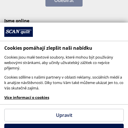
Odebírat
Jsme online
Cookies pomáhají zlepšit naši nabídku
Cookies jsou malé textové soubory, které mohou být používány
webovými stránkami, aby učinily uživatelský zážitek co nejvíce
příjemný.
Cookies sdílíme s našimi partnery v oblasti reklamy, sociálních médií a
k analýze návštěvnosti. Díky tomu Vám také můžeme ukázat jen to, co
Vás skutečně zajímá.
© 2026 SCANquilt - všechna práva vyhrazena
Více informací o cookies
This site is protected by reCAPTCHA and the
Google
Privacy Policy
and
Terms of Service
apply.
Upravit