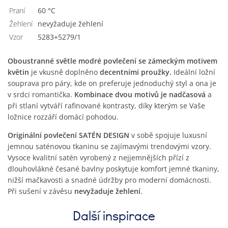
Praní
60 °C
Žehlení
nevyžaduje žehlení
Vzor
5283+5279/1
Oboustranné světle modré povlečení se zámeckým motivem
květin
je vkusně doplněno
decentními proužky.
Ideální ložní
souprava pro páry, kde on preferuje jednoduchý styl a ona je
v srdci romantička.
Kombinace dvou motivů je nadčasová
a
při stlaní vytváří rafinované kontrasty, díky kterým se Vaše
ložnice rozzáří domácí pohodou.
Originální povlečení SATÉN DESIGN
v sobě spojuje luxusní
jemnou saténovou tkaninu se zajímavými trendovými vzory.
Vysoce kvalitní satén vyrobený z nejjemnějších přízí z
dlouhovlákné česané bavlny poskytuje komfort jemné tkaniny,
nižší mačkavosti a snadné údržby pro moderní domácnosti.
Při sušení v závěsu
nevyžaduje žehlení
.
Další inspirace