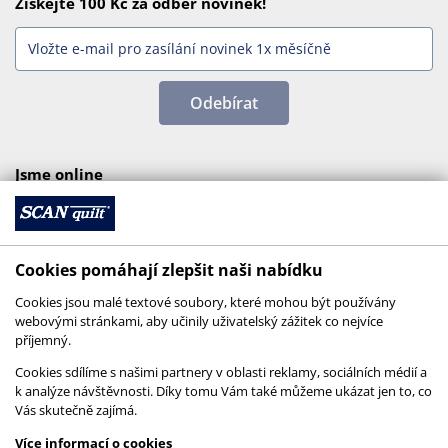
Získejte 100 Kč za odběr novinek!
Odebírat
Jsme online
Cookies pomáhají zlepšit naši nabídku
Cookies jsou malé textové soubory, které mohou být používány
webovými stránkami, aby učinily uživatelský zážitek co nejvíce
příjemný.
Cookies sdílíme s našimi partnery v oblasti reklamy, sociálních médií a
k analýze návštěvnosti. Díky tomu Vám také můžeme ukázat jen to, co
Vás skutečně zajímá.
© 2026 SCANquilt - všechna práva vyhrazena
Více informací o cookies
This site is protected by reCAPTCHA and the