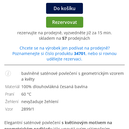
Do košíku
Rezervovat
rezervujte na prodejně, vyzvedněte již za 15 min.
skladem na
57
prodejnách
Chcete se na výrobek jen podívat na prodejně?
Poznamenejte si číslo produktu
34701
, nebo si rovnou
udělejte rezervaci.
bavlněné saténové povlečení s geometrickým vzorem
a květy
Materiál
100% dlouhovlákná česaná bavlna
Praní
60 °C
Žehlení
nevyžaduje žehlení
Vzor
2899/1
Elegantní saténové povlečení
s květinovým motivem na
geometrickém podkladu
Vás upoutá svým výjimečným