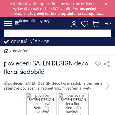
×
Vážení zákazníci, upozorňujeme na stránky, které se
vydávají za náš e-shop SCANquilt.
Pro bezpečný
nákup si vždy ověřte, že nakupujete na scanquilt.cz.
CZ
ORIGINÁLNÍ E-SHOP
/
povlečení
povlečení SATÉN DESIGN deco
floral šedobílá