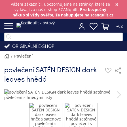
×
Vážení zákazníci, upozorňujeme na stránky, které se
vydávají za náš e-shop SCANquilt.
Pro bezpečný
nákup si vždy ověřte, že nakupujete na scanquilt.cz.
CZ
ORIGINÁLNÍ E-SHOP
/
povlečení
povlečení SATÉN DESIGN dark
leaves hnědá