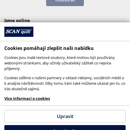
Jsme online
Cookies pomáhají zlepšit naši nabídku
Cookies jsou malé textové soubory, které mohou být používány
webovými stránkami, aby učinily uživatelský zážitek co nejvíce
příjemný.
Cookies sdílíme s našimi partnery v oblasti reklamy, sociálních médií a
k analýze návštěvnosti. Díky tomu Vám také můžeme ukázat jen to, co
Vás skutečně zajímá.
© 2026 SCANquilt - všechna práva vyhrazena
Více informací o cookies
This site is protected by reCAPTCHA and the
Google
Privacy Policy
and
Terms of Service
apply.
Upravit