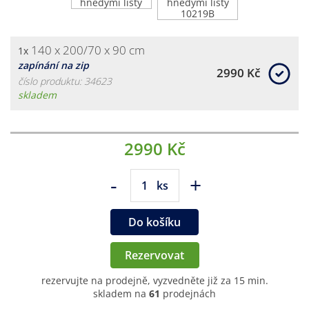
140 x 200/70 x 90 cm
1x
zapínání na zip
2990 Kč
číslo produktu: 34623
skladem
2990 Kč
-
+
ks
Do košíku
Rezervovat
rezervujte na prodejně, vyzvedněte již za 15 min.
skladem na
61
prodejnách