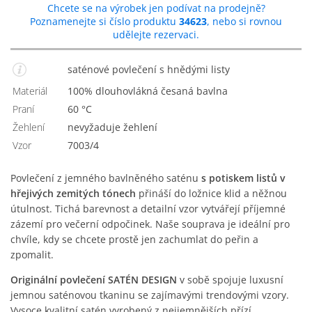
Chcete se na výrobek jen podívat na prodejně?
Poznamenejte si číslo produktu
34623
, nebo si rovnou
udělejte rezervaci.
saténové povlečení s hnědými listy
Materiál
100% dlouhovlákná česaná bavlna
Praní
60 °C
Žehlení
nevyžaduje žehlení
Vzor
7003/4
Povlečení z jemného bavlněného saténu
s potiskem listů v
hřejivých zemitých tónech
přináší do ložnice klid a něžnou
útulnost. Tichá barevnost a detailní vzor vytvářejí příjemné
zázemí pro večerní odpočinek. Naše souprava je ideální pro
chvíle, kdy se chcete prostě jen zachumlat do peřin a
zpomalit.
Originální povlečení SATÉN DESIGN
v sobě spojuje luxusní
jemnou saténovou tkaninu se zajímavými trendovými vzory.
Vysoce kvalitní satén vyrobený z nejjemnějších přízí