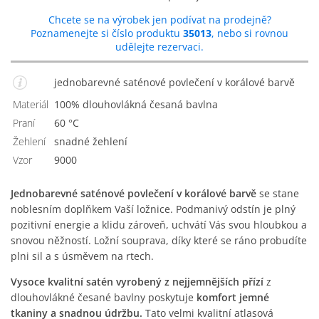
Chcete se na výrobek jen podívat na prodejně?
Poznamenejte si číslo produktu
35013
, nebo si rovnou
udělejte rezervaci.
jednobarevné saténové povlečení v korálové barvě
Materiál
100% dlouhovlákná česaná bavlna
Praní
60 °C
Žehlení
Snadné žehlení
Vzor
9000
Jednobarevné saténové povlečení v korálové barvě
se stane
noblesním doplňkem Vaší ložnice. Podmanivý odstín je plný
pozitivní energie a klidu zároveň, uchvátí Vás svou hloubkou a
snovou něžností. Ložní souprava, díky které se ráno probudíte
plni sil a s úsměvem na rtech.
Vysoce kvalitní satén vyrobený z nejjemnějších přízí
z
dlouhovlákné česané bavlny poskytuje
komfort jemné
tkaniny a snadnou údržbu.
Tato velmi kvalitní atlasová