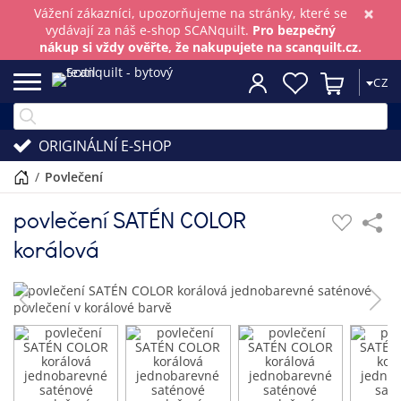
×
Vážení zákazníci, upozorňujeme na stránky, které se
vydávají za náš e-shop SCANquilt.
Pro bezpečný
nákup si vždy ověřte, že nakupujete na scanquilt.cz.
CZ
ORIGINÁLNÍ E-SHOP
/
povlečení
povlečení SATÉN COLOR
korálová