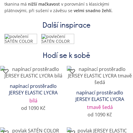
tkanina má
nižší mačkavost
v porovnání s klasickými
plátnovými, při sušení v závěsu se
velmi snadno žehlí.
Další inspirace
Hodí se k sobě
napínací prostěradlo
JERSEY ELASTIC LYCRA
napínací prostěradlo
JERSEY ELASTIC LYCRA
bílá
tmavě šedá
od 1090 Kč
od 1090 Kč