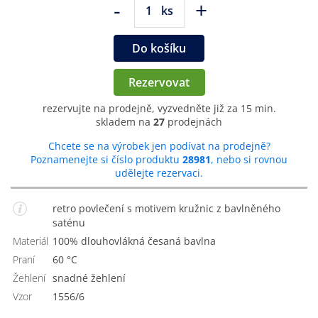
-
+
ks
Do košíku
Rezervovat
rezervujte na prodejně, vyzvedněte již za 15 min.
skladem na
27
prodejnách
Chcete se na výrobek jen podívat na prodejně?
Poznamenejte si číslo produktu
28981
, nebo si rovnou
udělejte rezervaci.
retro povlečení s motivem kružnic z bavlněného
saténu
Materiál
100% dlouhovlákná česaná bavlna
Praní
60 °C
Žehlení
Snadné žehlení
Vzor
1556/6