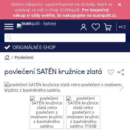
×
Vážení zákazníci, upozorňujeme na stránky, které se
vydávají za náš e-shop SCANquilt.
Pro bezpečný
nákup si vždy ověřte, že nakupujete na scanquilt.cz.
CZ
ORIGINÁLNÍ E-SHOP
/
povlečení
povlečení SATÉN kružnice zlatá