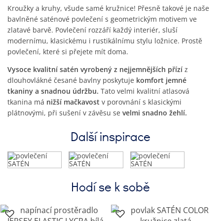
Kroužky a kruhy, všude samé kružnice! Přesně takové je naše
bavlněné saténové povlečení s geometrickým motivem ve
zlatavé barvě. Povlečení rozzáří každý interiér, sluší
modernímu, klasickému i rustikálnímu stylu ložnice. Prostě
povlečení, které si přejete mít doma.
Vysoce kvalitní satén vyrobený z nejjemnějších přízí
z
dlouhovlákné česané bavlny poskytuje
komfort jemné
tkaniny a snadnou údržbu.
Tato velmi kvalitní atlasová
tkanina má
nižší mačkavost
v porovnání s klasickými
plátnovými, při sušení v závěsu se
velmi snadno žehlí.
Další inspirace
Hodí se k sobě