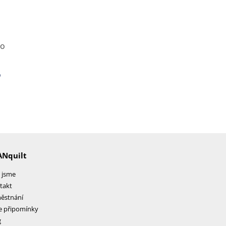
o
ANquilt
 jsme
takt
ěstnání
e připomínky
g