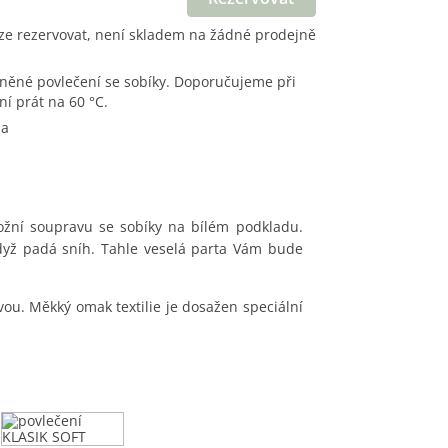
ze rezervovat, není skladem na žádné prodejně
í prát na 60 °C.
na
ložní soupravu se sobíky na bílém podkladu.
 když padá sníh. Tahle veselá parta Vám bude
ou. Měkký omak textilie je dosažen speciální