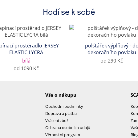
Hodí se k sobě
pínací prostěradlo JERSEY
polštářek výplňový - d
ELASTIC LYCRA
dekoračního povlaku
bílá
od 290 Kč
od 1090 Kč
Vše o nákupu
SC
Obchodní podmínky
Kdo
Doprava a platba
Kon
í
Vrácení zboží
Zam
Ochrana osobních údajů
Vaš
Věrnostní program
Blo