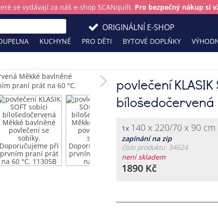
teré se vydávají za náš e-shop SCANquilt.
Pro bezpečný nákup si vž
ORIGINÁLNÍ E-SHOP
OUPELNA
KUCHYNĚ
PRO DĚTI
BYTOVÉ DOPLŇKY
VÝHODN
povlečení KLASIK 
bílošedočervená
140 x 220/70 x 90 cm
1x
zapínání na zip
číslo produktu: 34624
není skladem
1890 Kč