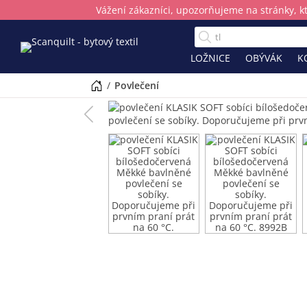
Vážení zákazníci, upozorňujeme na stránky, k
LOŽNICE
OBÝVÁK
K
/
povlečení