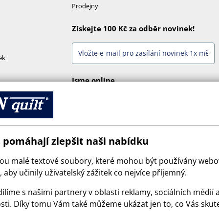
Prodejny
Získejte 100 Kč za odběr novinek!
ek
Jsme online
 pomáhají zlepšit naši nabídku
sou malé textové soubory, které mohou být používány web
 aby učinily uživatelský zážitek co nejvíce příjemný.
ílíme s našimi partnery v oblasti reklamy, sociálních médií 
sti. Díky tomu Vám také můžeme ukázat jen to, co Vás skut
© 2026 SCANquilt - všechna práva vyhrazena