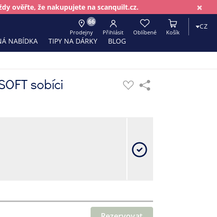
×
dy ověřte, že nakupujete na scanquilt.cz.
66
CZ
Prodejny
Přihlásit
Oblíbené
Košík
Á NABÍDKA
TIPY NA DÁRKY
BLOG
SOFT sobíci
Rezervovat