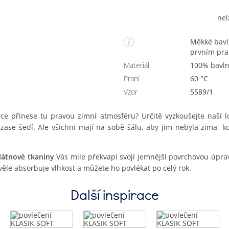
nel
Měkké bavlněné povlečení se sobíky. Doporučujeme při
prvním pran
Materiál
100% bavl
Praní
60 °C
Vzor
5589/1
nice přinese tu pravou zimní atmosféru? Určitě vyzkoušejte naší 
lší zase šedí. Ale všichni mají na sobě šálu, aby jim nebyla zima,
plátnové tkaniny
Vás mile překvapí svojí jemnější povrchovou úprav
ěle absorbuje vlhkost a můžete ho povlékat po celý rok.
Další inspirace