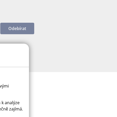
Odebírat
ovými
a k analýze
ečně zajímá.