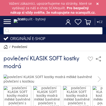
×
Vážení zákazníci, upozorňujeme na stránky, které se
vydávají za náš e-shop SCANquilt.
Pro bezpečný
nákup si vždy ověřte, že nakupujete na scanquilt.cz.
CZ
ORIGINÁLNÍ E-SHOP
/
povlečení
povlečení KLASIK SOFT kostky
modrá