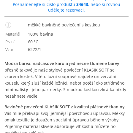
Poznamenejte si číslo produktu
34643
, nebo si rovnou
udělejte rezervaci.
měkké bavlněné povlečení s kostkou
Materiál
100% bavlna
Praní
60 °C
Vzor
6272/1
Modrá barva, nadčasové káro a jedinečné tlumené barvy
–
přesně takové je naše stylové povlečení KLASIK SOFT se
vzorem kostek. V této ložní soupravě najdete univerzální
kousek, který sluší každé ložnici, neboť potěší oko střídmého
minimalisty
i jeho partnerky. S modrou kostkou zkrátka nikdy
nesáhnete vedle!
Bavlněné povlečení KLASIK SOFT z kvalitní plátnové tkaniny
Vás mile překvapí svojí jemnější povrchovou úpravou. Měkký
omak textilie je dosažen speciální úpravou během výroby.
Příjemný materiál skvěle absorbuje vlhkost a můžete ho
povlékat po celý rok.