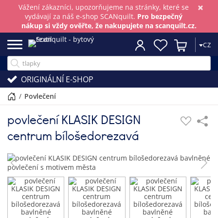
×
Vážení zákazníci, upozorňujeme na stránky, které se
vydávají za náš e-shop SCANquilt.
Pro bezpečný
nákup si vždy ověřte, že nakupujete na scanquilt.cz.
CZ
ORIGINÁLNÍ E-SHOP
/
povlečení
povlečení KLASIK DESIGN
centrum bílošedorezavá