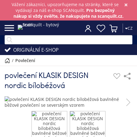
×
Vážení zákazníci, upozorňujeme na stránky, které se
vydávají za náš e-shop SCANquilt.
Pro bezpečný
nákup si vždy ověřte, že nakupujete na scanquilt.cz.
CZ
ORIGINÁLNÍ E-SHOP
/
povlečení
povlečení KLASIK DESIGN
nordic bílobéžová