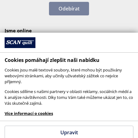
Odebírat
Jsme online
Cookies pomáhají zlepšit naši nabídku
Cookies jsou malé textové soubory, které mohou být používány
webovými stránkami, aby učinily uživatelský zážitek co nejvíce
příjemný.
Cookies sdílíme s našimi partnery v oblasti reklamy, sociálních médií a
k analýze návštěvnosti. Díky tomu Vám také můžeme ukázat jen to, co
Vás skutečně zajímá.
© 2026 SCANquilt - všechna práva vyhrazena
Více informací o cookies
This site is protected by reCAPTCHA and the
Google
Privacy Policy
and
Terms of Service
apply.
Upravit