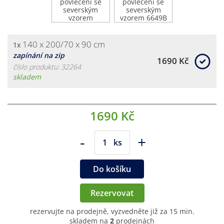
140 x 200/70 x 90 cm
1x
zapínání na zip
1690 Kč
číslo produktu: 32264
skladem
1690 Kč
-
+
ks
Do košíku
Rezervovat
rezervujte na prodejně, vyzvedněte již za 15 min.
skladem na
2
prodejnách