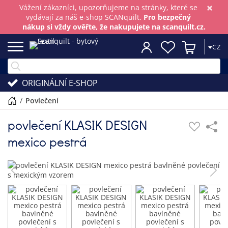
×
Vážení zákazníci, upozorňujeme na stránky, které se
vydávají za náš e-shop SCANquilt.
Pro bezpečný
nákup si vždy ověřte, že nakupujete na scanquilt.cz.
CZ
ORIGINÁLNÍ E-SHOP
/
povlečení
povlečení KLASIK DESIGN
mexico pestrá