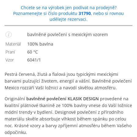
Chcete se na výrobek jen podívat na prodejně?
Poznamenejte si číslo produktu
31790
, nebo si rovnou
udělejte rezervaci.
bavlněné povlečení s mexickým vzorem
Materiál
100% bavlna
Praní
60 °C
Vzor
6041/1
Pestrá červená, žlutá a fialová jsou typickými mexickými
barvami pulzující životem, energií a vášní. Bavlněné povlečení
Mexico rozzáří Vaši ložnici a navodí skvělou atmosféru.
Originální
bavlněné povlečení KLASIK DESIGN
provedené na
kvalitní plátnové tkanině ze 100% bavlny vnese do Vaší ložnice
módní trendy v bydlení. Designové povlečení z přírodního
materiálu skvěle absorbuje vlhkost během spánku po celou
noc. Krásné vzory a barvy zpříjemní atmosféru během Vašeho
odpočinku.