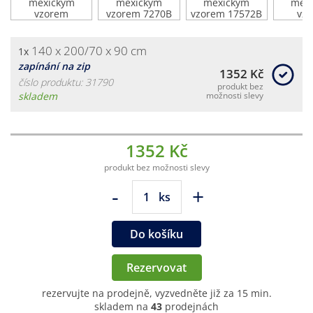
140 x 200/70 x 90 cm
1x
zapínání na zip
1352 Kč
číslo produktu: 31790
produkt bez
skladem
možnosti slevy
1352 Kč
produkt bez možnosti slevy
-
+
ks
Do košíku
Rezervovat
rezervujte na prodejně, vyzvedněte již za 15 min.
skladem na
43
prodejnách