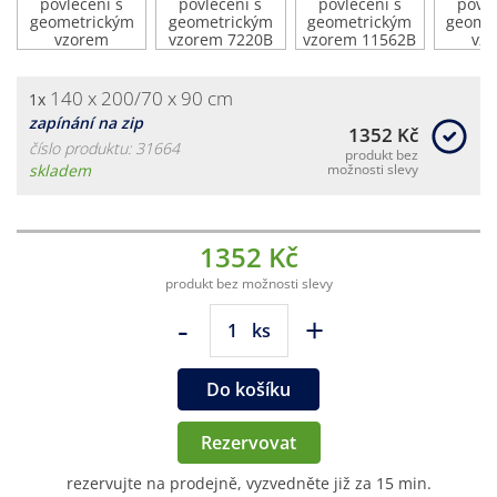
140 x 200/70 x 90 cm
1x
zapínání na zip
1352 Kč
číslo produktu: 31664
produkt bez
skladem
možnosti slevy
1352 Kč
produkt bez možnosti slevy
-
+
ks
Do košíku
Rezervovat
rezervujte na prodejně, vyzvedněte již za 15 min.