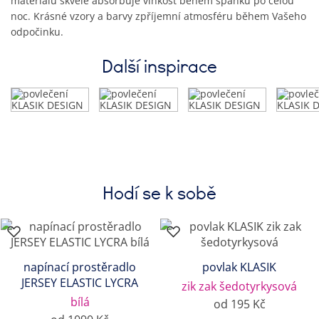
materiálu skvěle absorbuje vlhkost během spánku po celou
noc. Krásné vzory a barvy zpříjemní atmosféru během Vašeho
odpočinku.
Další inspirace
Hodí se k sobě
napínací prostěradlo
povlak KLASIK
JERSEY ELASTIC LYCRA
zik zak šedotyrkysová
bílá
od 195 Kč