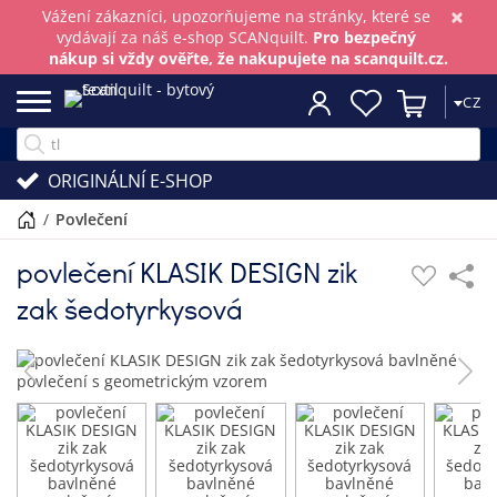
×
Vážení zákazníci, upozorňujeme na stránky, které se
vydávají za náš e-shop SCANquilt.
Pro bezpečný
nákup si vždy ověřte, že nakupujete na scanquilt.cz.
CZ
ORIGINÁLNÍ E-SHOP
/
povlečení
povlečení KLASIK DESIGN zik
zak šedotyrkysová