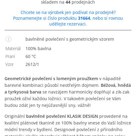
skladem na
44
prodejnách
Chcete se na výrobek jen podívat na prodejně?
Poznamenejte si číslo produktu
31664
, nebo si rovnou
udělejte rezervaci.
bavlněné povlečení s geometrickým vzorem
Materiál
100% bavlna
Praní
60 °C
Vzor
2612/1
Geometrické povlečení s lomeným proužkem
v nápadité
barevné kombinaci působí neotřelým dojmem.
Béžová, hnědá
a tyrkysová barva
se navzájem harmonicky doplňují a zik-zak
proužek oživí každou ložnici. V takovém povlečení se Vám
budou zdát jen ty nejúžasnější sny, vážně!
Originální
bavlněné povlečení KLASIK DESIGN
provedené na
kvalitní plátnové tkanině ze 100% bavlny vnese do Vaší ložnice
módní trendy v bydlení. Designové povlečení z přírodního