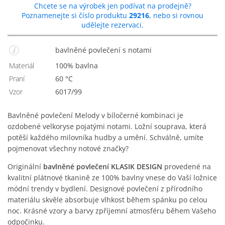
Chcete se na výrobek jen podívat na prodejně?
Poznamenejte si číslo produktu
29216
, nebo si rovnou
udělejte rezervaci.
bavlněné povlečení s notami
Materiál
100% bavlna
Praní
60 °C
Vzor
6017/99
Bavlněné povlečení Melody v bíločerné kombinaci je
ozdobené velkoryse pojatými notami. Ložní souprava, která
potěší každého milovníka hudby a umění. Schválně, umíte
pojmenovat všechny notové značky?
Originální
bavlněné povlečení KLASIK DESIGN
provedené na
kvalitní plátnové tkanině ze 100% bavlny vnese do Vaší ložnice
módní trendy v bydlení. Designové povlečení z přírodního
materiálu skvěle absorbuje vlhkost během spánku po celou
noc. Krásné vzory a barvy zpříjemní atmosféru během Vašeho
odpočinku.