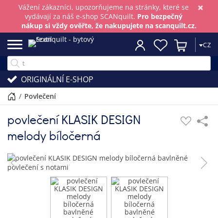
×
Vážení zákazníci, upozorňujeme na stránky, které se
vydávají za náš e-shop SCANquilt.
Pro bezpečný
nákup si vždy ověřte, že nakupujete na scanquilt.cz.
CZ
ORIGINÁLNÍ E-SHOP
/
povlečení
povlečení KLASIK DESIGN
melody bíločerná