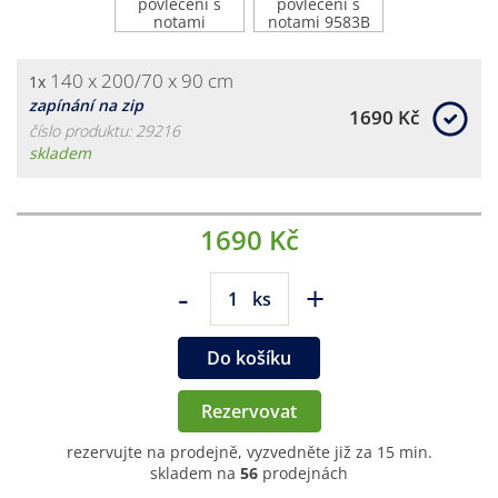
140 x 200/70 x 90 cm
1x
zapínání na zip
1690 Kč
číslo produktu: 29216
skladem
1690 Kč
-
+
ks
Do košíku
Rezervovat
rezervujte na prodejně, vyzvedněte již za 15 min.
skladem na
56
prodejnách