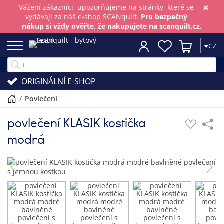
×
Vážení zákazníci, upozorňujeme na stránky, které se
vydávají za náš e-shop SCANquilt.
Pro bezpečný
nákup si vždy ověřte, že nakupujete na scanquilt.cz.
CZ
ORIGINÁLNÍ E-SHOP
/
povlečení
povlečení KLASIK kostička
modrá