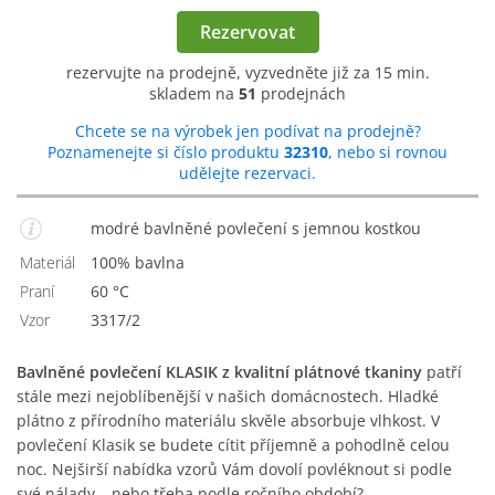
Rezervovat
rezervujte na prodejně, vyzvedněte již za 15 min.
skladem na
51
prodejnách
Chcete se na výrobek jen podívat na prodejně?
Poznamenejte si číslo produktu
32310
, nebo si rovnou
udělejte rezervaci.
modré bavlněné povlečení s jemnou kostkou
Materiál
100% bavlna
Praní
60 °C
Vzor
3317/2
Bavlněné povlečení KLASIK z kvalitní plátnové tkaniny
patří
stále mezi nejoblíbenější v našich domácnostech. Hladké
plátno z přírodního materiálu skvěle absorbuje vlhkost. V
povlečení Klasik se budete cítit příjemně a pohodlně celou
noc. Nejširší nabídka vzorů Vám dovolí povléknout si podle
své nálady… nebo třeba podle ročního období?