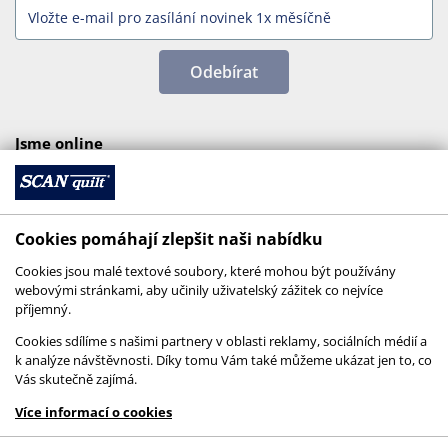
Odebírat
Jsme online
Cookies pomáhají zlepšit naši nabídku
Cookies jsou malé textové soubory, které mohou být používány
webovými stránkami, aby učinily uživatelský zážitek co nejvíce
příjemný.
Cookies sdílíme s našimi partnery v oblasti reklamy, sociálních médií a
k analýze návštěvnosti. Díky tomu Vám také můžeme ukázat jen to, co
Vás skutečně zajímá.
© 2026 SCANquilt - všechna práva vyhrazena
Více informací o cookies
This site is protected by reCAPTCHA and the
Google
Privacy Policy
and
Terms of Service
apply.