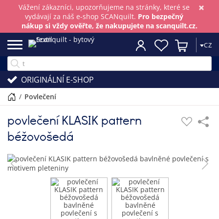
×
Vážení zákazníci, upozorňujeme na stránky, které se
vydávají za náš e-shop SCANquilt.
Pro bezpečný
nákup si vždy ověřte, že nakupujete na scanquilt.cz.
CZ
ORIGINÁLNÍ E-SHOP
/
povlečení
povlečení KLASIK pattern
béžovošedá