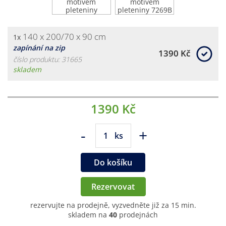
140 x 200/70 x 90 cm
1x
zapínání na zip
1390 Kč
číslo produktu: 31665
skladem
1390 Kč
-
+
ks
Do košíku
Rezervovat
rezervujte na prodejně, vyzvedněte již za 15 min.
skladem na
40
prodejnách