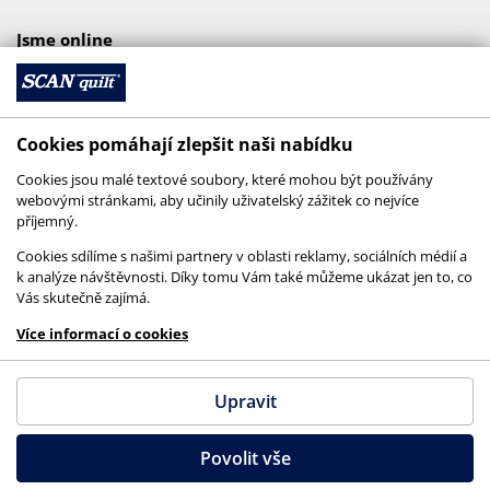
Jsme online
Cookies pomáhají zlepšit naši nabídku
Cookies jsou malé textové soubory, které mohou být používány
webovými stránkami, aby učinily uživatelský zážitek co nejvíce
příjemný.
Cookies sdílíme s našimi partnery v oblasti reklamy, sociálních médií a
k analýze návštěvnosti. Díky tomu Vám také můžeme ukázat jen to, co
Vás skutečně zajímá.
© 2026 SCANquilt - všechna práva vyhrazena
Více informací o cookies
This site is protected by reCAPTCHA and the
Google
Privacy Policy
and
Terms of Service
apply.
Upravit
Povolit vše