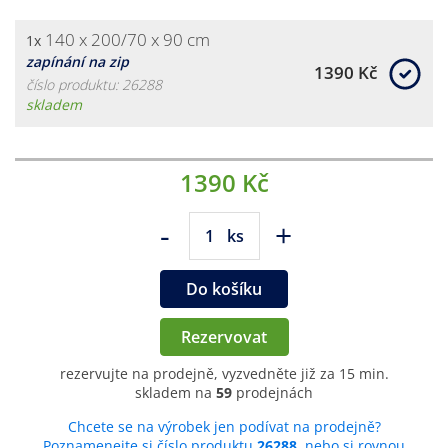
140 x 200/70 x 90 cm
1x
zapínání na zip
1390 Kč
číslo produktu: 26288
skladem
1390 Kč
-
+
ks
Do košíku
Rezervovat
rezervujte na prodejně, vyzvedněte již za 15 min.
skladem na
59
prodejnách
Chcete se na výrobek jen podívat na prodejně?
Poznamenejte si číslo produktu
26288
, nebo si rovnou