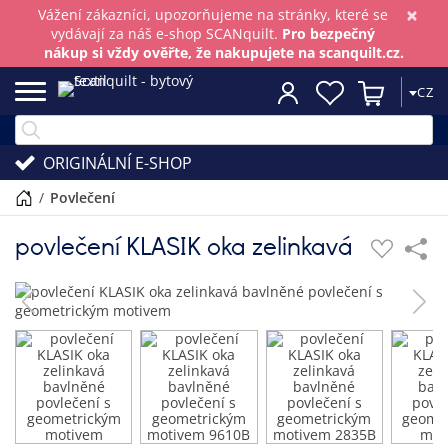
×
Vážení zákazníci, upozorňujeme na stránky, které se
vydávají za náš e-shop SCANquilt.
Pro bezpečný
nákup si vždy ověřte, že nakupujete na scanquilt.cz.
CZ
ORIGINÁLNÍ E-SHOP
/
povlečení
povlečení KLASIK oka zelinkavá