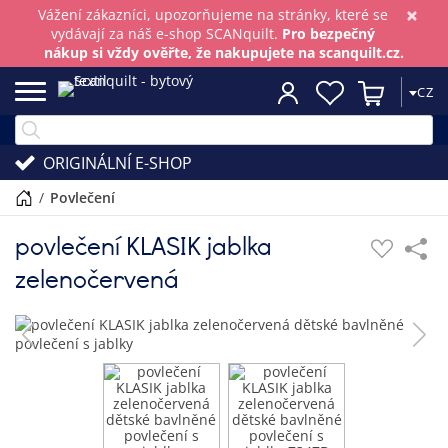
×
Vážení zákazníci, upozorňujeme na stránky, které se
vydávají za náš e-shop SCANquilt.
Pro bezpečný
nákup si vždy ověřte, že nakupujete na scanquilt.cz.
CZ
ORIGINÁLNÍ E-SHOP
/
povlečení
povlečení KLASIK jablka
zelenočervená