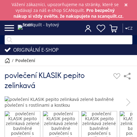
×
Vážení zákazníci, upozorňujeme na stránky, které se
vydávají za náš e-shop SCANquilt.
Pro bezpečný
nákup si vždy ověřte, že nakupujete na scanquilt.cz.
CZ
ORIGINÁLNÍ E-SHOP
/
povlečení
povlečení KLASIK pepito
zelinkavá