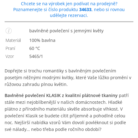
Chcete se na výrobek jen podívat na prodejně?
Poznamenejte si číslo produktu
34633
, nebo si rovnou
udělejte rezervaci.
bavlněné povlečení s jemnými květy
Materiál
100% bavlna
Praní
60 °C
Vzor
5465/1
Dopřejte si trochu romantiky s bavlněným povlečením
posetým něžnými modrými kvítky, které Vaše lůžko promění v
růžovou zahradu plnou květin.
Bavlněné povlečení KLASIK z kvalitní plátnové tkaniny
patří
stále mezi nejoblíbenější v našich domácnostech. Hladké
plátno z přírodního materiálu skvěle absorbuje vlhkost. V
povlečení Klasik se budete cítit příjemně a pohodlně celou
noc. Nejširší nabídka vzorů Vám dovolí povléknout si podle
své nálady… nebo třeba podle ročního období?