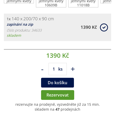
140 x 200/70 x 90 cm
1x
zapínání na zip
1390 Kč
číslo produktu: 34633
skladem
1390 Kč
-
+
ks
Do košíku
Rezervovat
rezervujte na prodejně, vyzvedněte již za 15 min.
skladem na
47
prodejnách