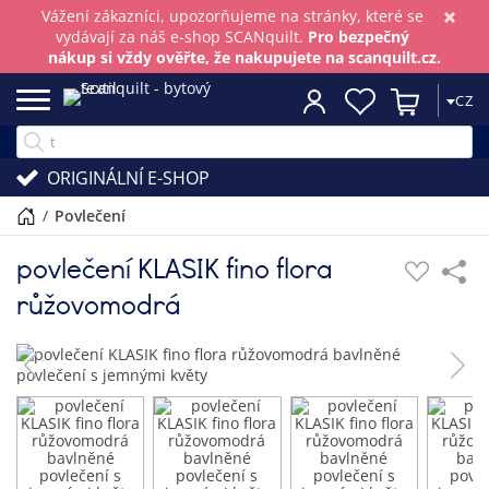
×
Vážení zákazníci, upozorňujeme na stránky, které se
vydávají za náš e-shop SCANquilt.
Pro bezpečný
nákup si vždy ověřte, že nakupujete na scanquilt.cz.
CZ
ORIGINÁLNÍ E-SHOP
/
povlečení
povlečení KLASIK fino flora
růžovomodrá