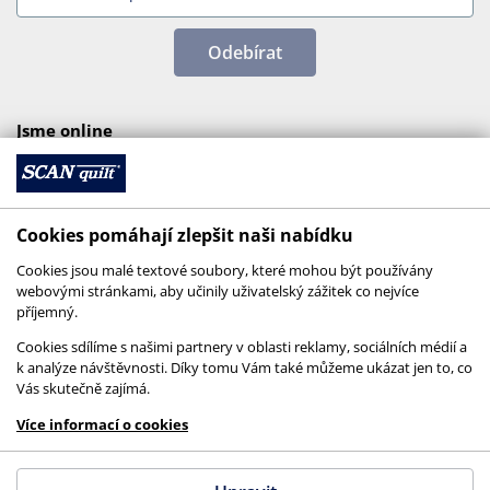
Odebírat
Jsme online
Cookies pomáhají zlepšit naši nabídku
Cookies jsou malé textové soubory, které mohou být používány
webovými stránkami, aby učinily uživatelský zážitek co nejvíce
příjemný.
Cookies sdílíme s našimi partnery v oblasti reklamy, sociálních médií a
k analýze návštěvnosti. Díky tomu Vám také můžeme ukázat jen to, co
Vás skutečně zajímá.
© 2026 SCANquilt - všechna práva vyhrazena
Více informací o cookies
This site is protected by reCAPTCHA and the
Google
Privacy Policy
and
Terms of Service
apply.