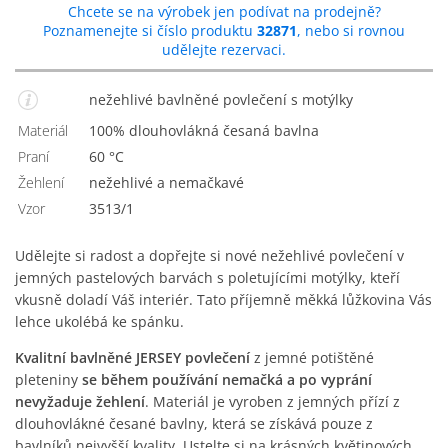
Chcete se na výrobek jen podívat na prodejně?
Poznamenejte si číslo produktu
32871
, nebo si rovnou
udělejte rezervaci.
nežehlivé bavlněné povlečení s motýlky
Materiál
100% dlouhovlákná česaná bavlna
Praní
60 °C
Žehlení
Nežehlivé a nemačkavé
Vzor
3513/1
Udělejte si radost a dopřejte si nové nežehlivé povlečení v
jemných pastelových barvách s poletujícími motýlky, kteří
vkusně doladí Váš interiér. Tato příjemně měkká lůžkovina Vás
lehce ukolébá ke spánku.
Kvalitní bavlněné JERSEY povlečení
z jemné potištěné
pleteniny
se během používání nemačká a po vyprání
nevyžaduje žehlení
. Materiál je vyroben z jemných přízí z
dlouhovlákné česané bavlny, která se získává pouze z
bavlníků nejvyšší kvality. Ustelte si na krásných květinových