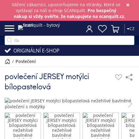
×
Vážení zákazníci, upozorňujeme na stránky, které se
vydávají za náš e-shop SCANquilt.
Pro bezpečný
nákup si vždy ověřte, že nakupujete na scanquilt.cz.
CZ
ORIGINÁLNÍ E-SHOP
/
povlečení
povlečení JERSEY motýlci
bílopastelová